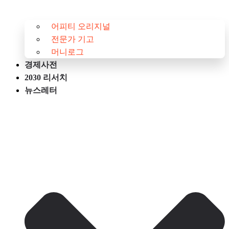
어피티 오리지널
전문가 기고
머니로그
경제사전
2030 리서치
뉴스레터