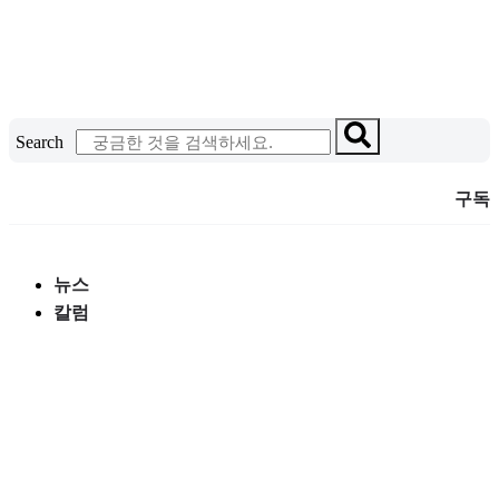
콘
텐
츠
로
건
Search
너
뛰
구독
기
뉴스
칼럼