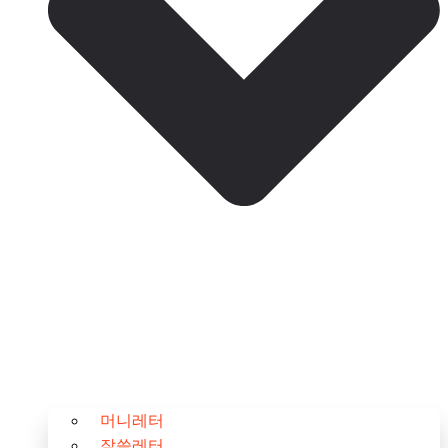
머니레터
잘쓸레터