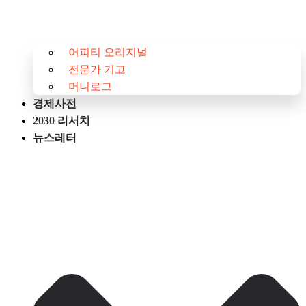
어피티 오리지널
전문가 기고
머니로그
경제사전
2030 리서치
뉴스레터