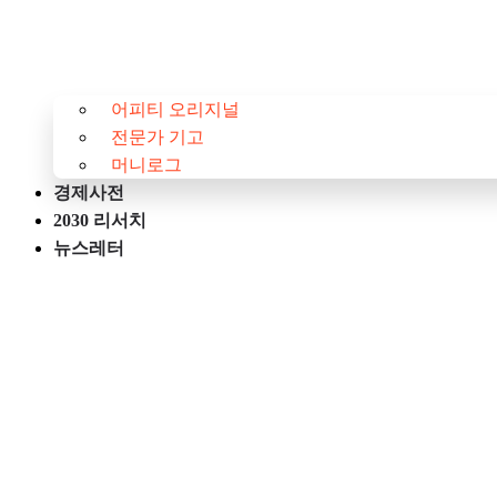
어피티 오리지널
전문가 기고
머니로그
경제사전
2030 리서치
뉴스레터