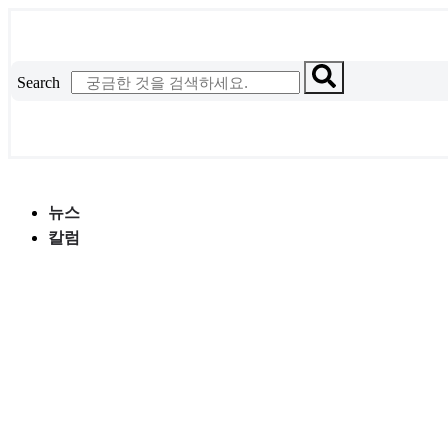
콘
텐
츠
Search
로
건
너
뛰
기
뉴스
칼럼