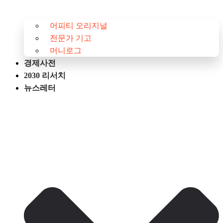
어피티 오리지널
전문가 기고
머니로그
경제사전
2030 리서치
뉴스레터