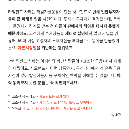
라임펀드 사태는 라임자산운용이 만든 사모펀드로 인해
일반투자자
들이 큰 피해를 입은
사건입니다. 투자는 투자자가 결정했는데, 은행
과 증권사가 징계를 받는 건
이들이 판매사의 책임을 다하지 못했기
때문
이에요. 고객에게 투자상품을
제대로 설명하지 않고
가입을 권
유해, 60대 이상 고령자의 노후자산을 투자금으로 넣게끔 만들었거
든요.
자본시장법
을 위반하는 행위
였죠.
📍라임펀드 사태는 어피티와 화난사람들이 <고소한 금융>에서 자세
히 다뤘어요. 사모펀드가 어떤 상품인지, 우리나라에서 왜 유독 금융
사건이 많이 발생하는지 등 구체적인 맥락을 이해할 수 있습니다.
아
직 읽어보지 못한 분들은 꼭 확인해보세요.
* [고소한 금융] 1화 –
사모펀드는 죄가 없다
* [고소한 금융] 2화 –
사상 첫 펀드 100% 배상, 그 뒷이야기
* [유튜브]
펀드, 판매사, 운용사에 대한 개념을 알고 싶다면?
by JYP