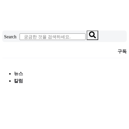
콘
텐
츠
로
건
Search
너
뛰
구독
기
뉴스
칼럼