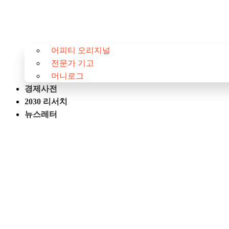
어피티 오리지널
전문가 기고
머니로그
경제사전
2030 리서치
뉴스레터