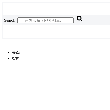
콘
텐
츠
Search
로
건
너
뛰
기
뉴스
칼럼