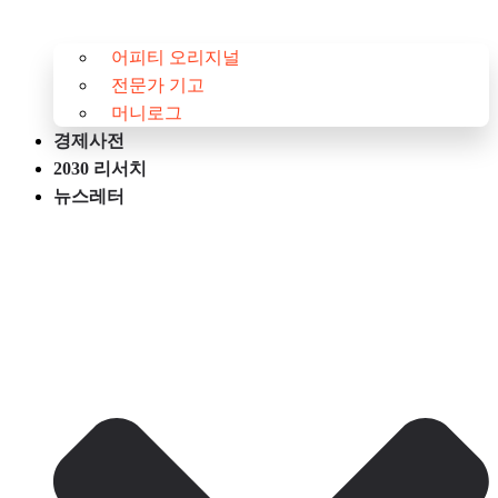
어피티 오리지널
전문가 기고
머니로그
경제사전
2030 리서치
뉴스레터