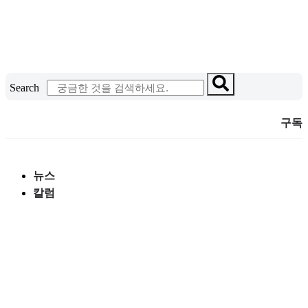
콘
텐
츠
로
건
Search
너
뛰
구독
기
뉴스
칼럼