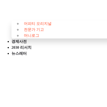
어피티 오리지널
전문가 기고
머니로그
경제사전
2030 리서치
뉴스레터