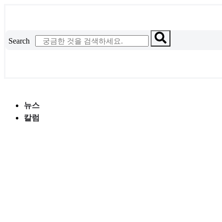
콘
텐
츠
Search
로
건
너
뛰
기
뉴스
칼럼