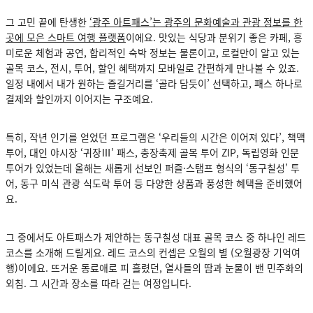
그 고민 끝에 탄생한
‘광주 아트패스’는 광주의 문화예술과 관광 정보를 한
곳에 모은 스마트 여행 플랫폼
이에요. 맛있는 식당과 분위기 좋은 카페, 흥
미로운 체험과 공연, 합리적인 숙박 정보는 물론이고, 로컬만이 알고 있는
골목 코스, 전시, 투어, 할인 혜택까지 모바일로 간편하게 만나볼 수 있죠.
일정 내에서 내가 원하는 즐길거리를 ‘골라 담듯이’ 선택하고, 패스 하나로
결제와 할인까지 이어지는 구조예요.
특히, 작년 인기를 얻었던 프로그램은 ‘우리들의 시간은 이어져 있다’, 책맥
투어, 대인 야시장 ‘귀장Ⅲ’ 패스, 충장축제 골목 투어 ZIP, 독립영화 인문
투어가 있었는데 올해는 새롭게 선보인 퍼즐·스탬프 형식의 ‘동구칠성’ 투
어, 동구 미식 관광 식도락 투어 등 다양한 상품과 풍성한 혜택을 준비했어
요.
그 중에서도 아트패스가 제안하는 동구칠성 대표 골목 코스 중 하나인 레드
코스를 소개해 드릴게요. 레드 코스의 컨셉은 오월의 별 (오월광장 기억여
행)이에요. 뜨거운 동료애로 피 흘렸던, 열사들의 땀과 눈물이 밴 민주화의
외침. 그 시간과 장소를 따라 걷는 여정입니다.