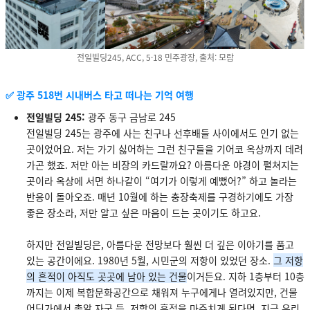
전일빌딩245, ACC, 5·18 민주광장, 출처: 모람
✅ 광주 518번 시내버스 타고 떠나는 기억 여행
전일빌딩 245:
광주 동구 금남로 245
전일빌딩 245는 광주에 사는 친구나 선후배들 사이에서도 인기 없는
곳이었어요. 저는 가기 싫어하는 그런 친구들을 기어코 옥상까지 데려
가곤 했죠. 저만 아는 비장의 카드랄까요? 아름다운 야경이 펼쳐지는
곳이라 옥상에 서면 하나같이 “여기가 이렇게 예뻤어?” 하고 놀라는
반응이 돌아오죠. 매년 10월에 하는 충장축제를 구경하기에도 가장
좋은 장소라, 저만 알고 싶은 마음이 드는 곳이기도 하고요.
하지만 전일빌딩은, 아름다운 전망보다 훨씬 더 깊은 이야기를 품고
있는 공간이에요. 1980년 5월, 시민군의 저항이 있었던 장소.
그 저항
의 흔적이 아직도 곳곳에 남아 있는 건물
이거든요. 지하 1층부터 10층
까지는 이제 복합문화공간으로 채워져 누구에게나 열려있지만, 건물
어딘가에서 총알 자국 등, 저항의 흔적을 마주치게 된다면, 지금 우리