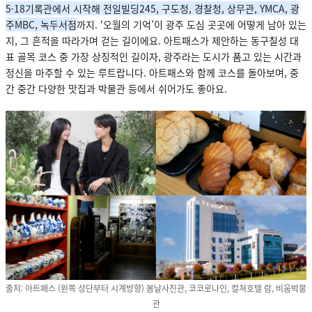
5·18기록관에서 시작해 전일빌딩245, 구도청, 경찰청, 상무관, YMCA, 광
주MBC, 녹두서점
까지. ‘오월의 기억’이 광주 도심 곳곳에 어떻게 남아 있는
지, 그 흔적을 따라가며 걷는 길이에요. 아트패스가 제안하는 동구칠성 대
표 골목 코스 중 가장 상징적인 길이자, 광주라는 도시가 품고 있는 시간과
정신을 마주할 수 있는 루트랍니다. 아트패스와 함께 코스를 돌아보며, 중
간 중간 다양한 맛집과 박물관 등에서 쉬어가도 좋아요.
출처: 아트패스 (왼쪽 상단부터 시계방향) 봄날사진관, 코코로나인, 컬쳐호텔 람, 비움박물
관