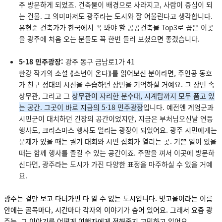
주 방문하게 되었죠. 건축물이 배경으로 사라지고, 사람이 중심이 되
는 건물. 그 의미마저도 광주라는 도시와 잘 어울린다고 생각합니다.
유현준 건축가가 한국에서 꼭 봐야 할 공공건축물 Top3로 꼽은 이곳
을 광주에 처음 오는 분들도 꼭 한번 들러 보셨으면 좋겠습니다.
5·18 민주광장:
광주 동구 금남로1가 41
한강 작가의 소설 ⟪소년이 온다⟫를 읽어보신 분이라면, 주인공 동호
가 친구 정대의 시신을 수습하던 장면을 기억하실 거예요. 그 장면 속
상무관, 그리고 그
상무관이 자리한 분수대, 시계탑까지 모두 품고 있
는 공간. 그곳이 바로 지금의 5·18 민주광장
입니다. 예전엔 계엄군과
시민군이 대치하던 긴장의 공간이었지만, 지금은 부처님오신날 연등
행사도, 크리스마스 행사도 열리는 광장이 되었어요. 광주 시민에게는
문제가 있을 때는 궐기 대회와 시민 집회가 열리는 곳. 기쁜 일이 있을
때는 함께 행사를 즐길 수 있는 공간이죠. 주말을 껴서 이곳에 방문하
신다면, 광주라는 도시가 가진 다양한 표정을 마주하실 수 있을 거예
요.
광주는 겉만 보고 다녀가면 다 알 수 없는 도시입니다. 빛고을이라는 이름
안에는 골목마다, 시간마다 각자의 이야기가 숨어 있어요. 그래서 요즘 광
주는, 그 이야기를 어떻게 여행자에게 전해줄지 고민하고 있어요.