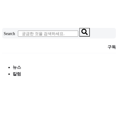
콘
텐
츠
로
건
Search
너
뛰
구독
기
뉴스
칼럼