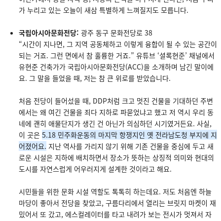
가 누리고 있는 오늘이 새삼 특별하게 느껴질지도 모릅니다.
국립아시아문화전당:
광주 동구 문화전당로 38
“시간이 지나면, 그 지역 공동체하고 이렇게 융합이 될 수 있는 공간이
되는 거죠. 그런 면에서 참 훌륭한 거죠.” 유튜브 ‘셜록현준’ 채널에서
유현준 건축가가 국립아시아문화전당(ACC)을 소개하며 남긴 말이에
요. 그 말을 들었을 때, 저는 참 큰 위로를 받았습니다.
처음 전당이 들어섰을 때, DDP처럼 크고 멋진 건물을 기대하던 주변
에서는 왜 여긴 건물을 죄다 지하로 파묻었냐고 했고 저 역시 우리 동
네에 괜히 애물단지가 생긴 건 아닌가 의심하던 시기였거든요. 사실,
이 곳은
5.18 민주화운동의 마지막 항쟁지인 옛 전라남도청 부지에 지
어졌어요.
지난 역사를 가리지 않기 위해 기존 건물을 중심에 두고 새
로운 시설은 지하에 배치하면서 장소가 뜻하는 상징적 의미와 현대의
도시를 자연스럽게 어우러지게 설계한 것이라고 해요.
시민들을 위한 문화 시설 역할도 톡톡히 하는데요. 저도 처음엔 하늘
마당이 좋아서 전당을 찾았고, 구름다리에서 열리는 브릿지 마켓이 재
밌어서 또 갔고, 에스컬레이터를 타고 내려가 보는 전시가 멋져서 자