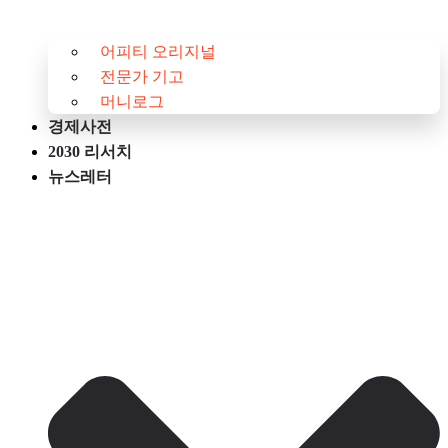
어피티 오리지널
전문가 기고
머니로그
경제사전
2030 리서치
뉴스레터