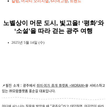
칼럼
,
어피티 오리지널
,
6시네고향
,
트렌드
노벨상이 머문 도시, 빛고을! ‘평화’와
‘소설’을 따라 걷는 광주 여행
2025년 5월 14일 (수)
📌필진 소개 :
광주에서
취미·여가 중개 플랫폼 <MORAM>
을 서비스하고
있는 ㈜모람플랫폼 홍순길 대표입니다.
어디에 사느냐는 질문을 받았을 때 “광주요”라고 대답하면, 어김없이 따라