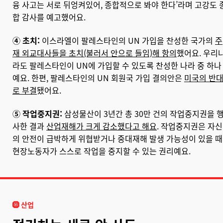
융 사고는 서로 뒤엉켜있어, 종합적으로 봐야 한다’라며 고강도 
합 감사를 예고했어요.
④ 초치:
이스라엘이 팔레스타인의 UN 가입을 찬성한 국가의
주
재 외교대사들을 초치(불러서 안으로 들임)해 항의
했어요. 우리
라도 팔레스타인이 UN에 가입할 수 있도록 찬성한 나라 중 하나
예요. 한편, 팔레스타인의 UN 회원국 가입 결의안은
미국의 반
로 부결
됐어요.
⑤ 작업중지권:
삼성물산이 3년간 총 30만 건의 작업중지권을 
사한 결과
산업재해가 크게 감소했다고 해요
. 작업중지권은 자신
의 안전이 급박하게 위협받거나 중대재해 발생 가능성이 있을 때
현장노동자가 스스로 작업을 중지할 수 있는 권리예요.
🛞
산업