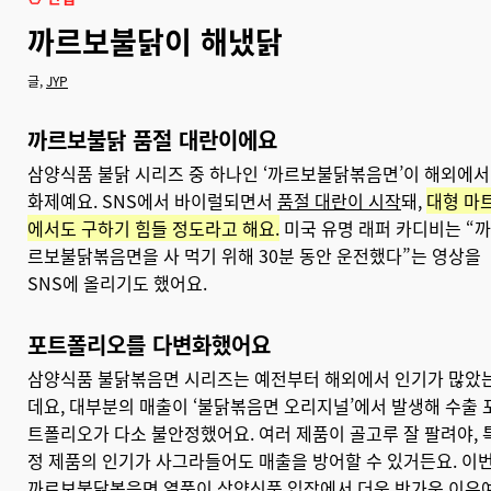
까르보불닭이 해냈닭
글,
JYP
까르보불닭 품절 대란이에요
삼양식품 불닭 시리즈 중 하나인 ‘까르보불닭볶음면’이 해외에서
화제예요. SNS에서 바이럴되면서
품절 대란이 시작
돼,
대형 마
에서도 구하기 힘들 정도라고 해요.
미국 유명 래퍼 카디비는 “까
르보불닭볶음면을 사 먹기 위해 30분 동안 운전했다”는 영상을
SNS에 올리기도 했어요.
포트폴리오를 다변화했어요
삼양식품 불닭볶음면 시리즈는 예전부터 해외에서 인기가 많았
데요, 대부분의 매출이 ‘불닭볶음면 오리지널’에서 발생해 수출 
트폴리오가 다소 불안정했어요. 여러 제품이 골고루 잘 팔려야, 
정 제품의 인기가 사그라들어도 매출을 방어할 수 있거든요. 이
까르보불닭볶음면 열풍이 삼양식품 입장에서 더욱 반가운 이유