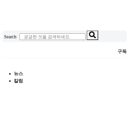
콘
텐
츠
로
건
Search
너
뛰
구독
기
뉴스
칼럼