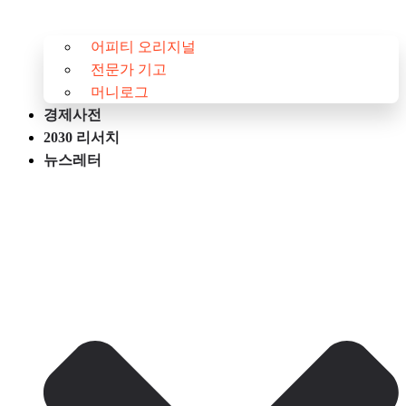
어피티 오리지널
전문가 기고
머니로그
경제사전
2030 리서치
뉴스레터