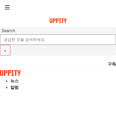
콘
텐
츠
로
건
Search
너
뛰
기
구독
뉴스
칼럼