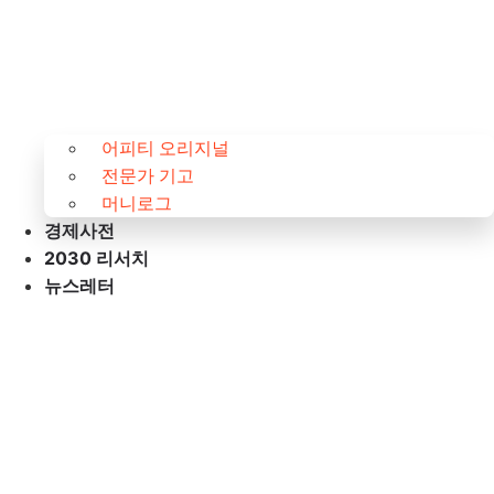
어피티 오리지널
전문가 기고
머니로그
경제사전
2030 리서치
뉴스레터