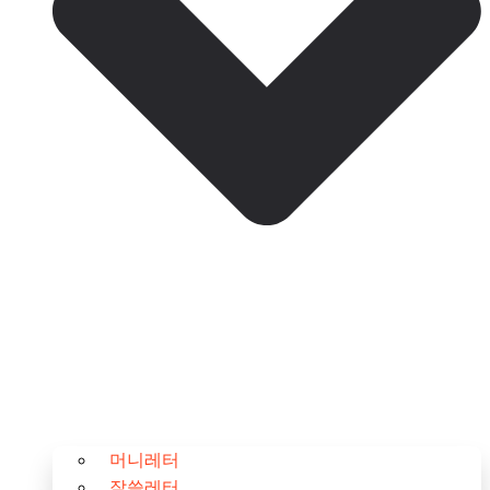
머니레터
잘쓸레터