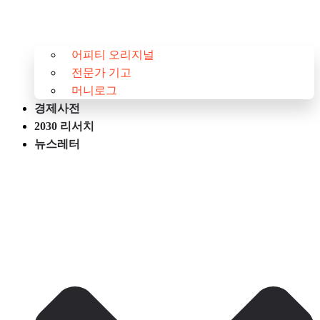
어피티 오리지널
전문가 기고
머니로그
경제사전
2030 리서치
뉴스레터