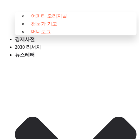
어피티 오리지널
전문가 기고
머니로그
경제사전
2030 리서치
뉴스레터