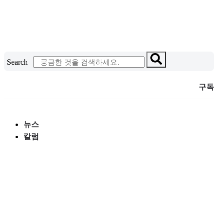
콘
텐
츠
로
건
Search
너
뛰
구독
기
뉴스
칼럼