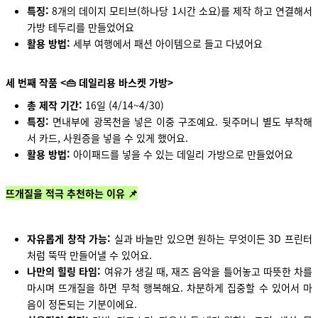
특징:
8개의 데이지 모티브(하나당 1시간 소요)를 제작 하고 연결해서
가방 테두리를 만들었어요
활용 방법:
세부 여행에서 패션 아이템으로 들고 다녔어요
세 번째 작품 <👜 데일리용 바스켓 가방>
총 제작 기간:
16일 (4/14~4/30)
특징:
면내부에 광목천을 넣은 이중 구조예요. 뒷주머니 별도 부착해
서 카드, 사원증을 넣을 수 있게 했어요.
활용 방법:
아이패드를 넣을 수 있는 데일리 가방으로 만들었어요
뜨개질을 적극 추천하는 이유 📌
자유롭게 창작 가능:
실과 바늘만 있으면 원하는 무엇이든 3D 프린터
처럼 뚝딱 만들어낼 수 있어요.
나만의 힐링 타임:
여유가 생길 때, 재즈 음악을 틀어놓고 따뜻한 차를
마시며 뜨개질을 하면 무척 행복해요. 차분하게 집중할 수 있어서 마
음이 정돈되는 기분이에요.