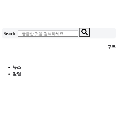
콘
텐
츠
로
건
Search
너
뛰
구독
기
뉴스
칼럼