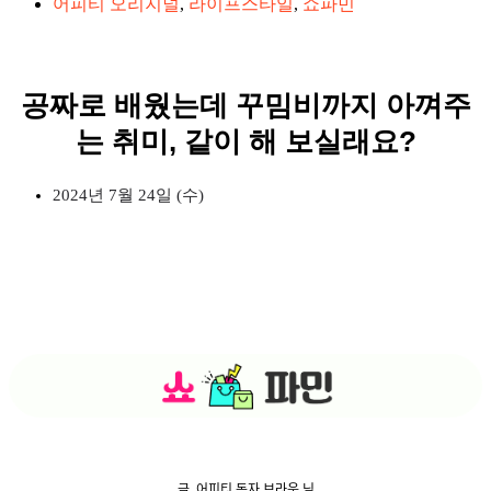
어피티 오리지널
,
라이프스타일
,
쇼파민
공짜로 배웠는데 꾸밈비까지 아껴주
는 취미, 같이 해 보실래요?
2024년 7월 24일 (수)
글, 어피티 독자 브라운 님