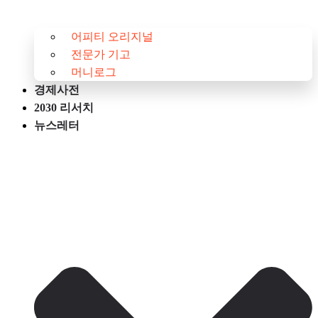
어피티 오리지널
전문가 기고
머니로그
경제사전
2030 리서치
뉴스레터