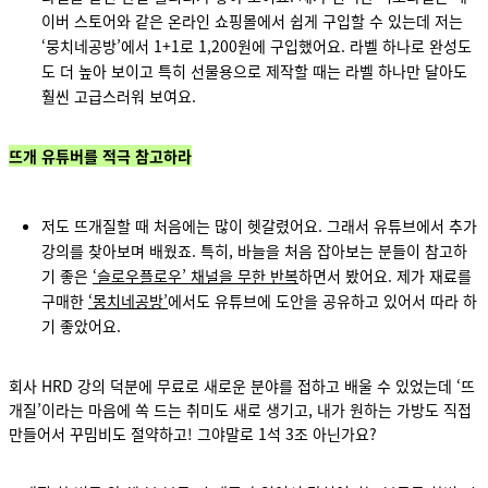
이버 스토어와 같은 온라인 쇼핑몰에서 쉽게 구입할 수 있는데 저는
‘뭉치네공방’에서 1+1로 1,200원에 구입했어요. 라벨 하나로 완성도
도 더 높아 보이고 특히 선물용으로 제작할 때는 라벨 하나만 달아도
훨씬 고급스러워 보여요.
뜨개 유튜버를 적극 참고하라
저도 뜨개질할 때 처음에는 많이 헷갈렸어요. 그래서 유튜브에서 추가
강의를 찾아보며 배웠죠. 특히, 바늘을 처음 잡아보는 분들이 참고하
기 좋은
‘슬로우플로우’ 채널을 무한 반복
하면서 봤어요. 제가 재료를
구매한
‘
몽치네공방
’
에서도 유튜브에 도안을 공유하고 있어서 따라 하
기 좋았어요.
회사 HRD 강의 덕분에 무료로 새로운 분야를 접하고 배울 수 있었는데 ‘뜨
개질’이라는 마음에 쏙 드는 취미도 새로 생기고, 내가 원하는 가방도 직접
만들어서 꾸밈비도 절약하고! 그야말로 1석 3조 아닌가요?