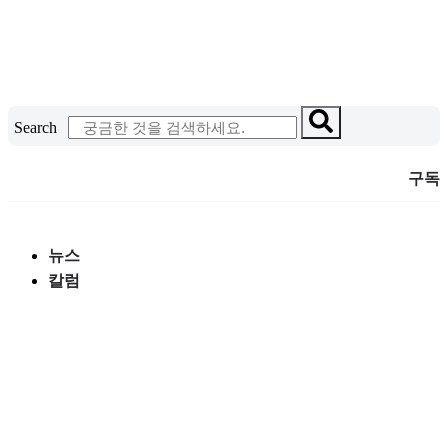
콘
텐
츠
로
건
Search
너
뛰
구독
기
뉴스
칼럼