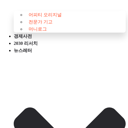
어피티 오리지널
전문가 기고
머니로그
경제사전
2030 리서치
뉴스레터