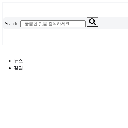
콘
텐
츠
Search
로
건
너
뛰
기
뉴스
칼럼