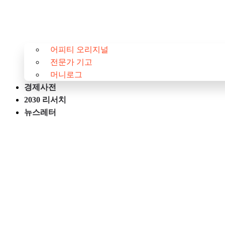
어피티 오리지널
전문가 기고
머니로그
경제사전
2030 리서치
뉴스레터