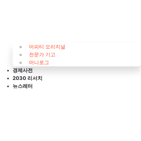
어피티 오리지널
전문가 기고
머니로그
경제사전
2030 리서치
뉴스레터