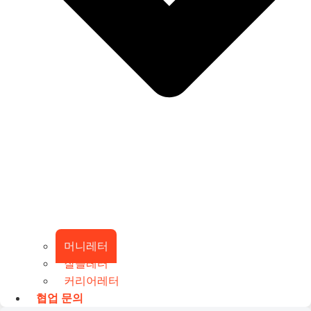
머니레터
잘쓸레터
커리어레터
협업 문의