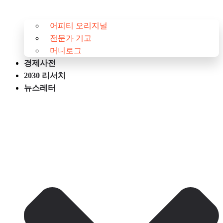
어피티 오리지널
전문가 기고
머니로그
경제사전
2030 리서치
뉴스레터