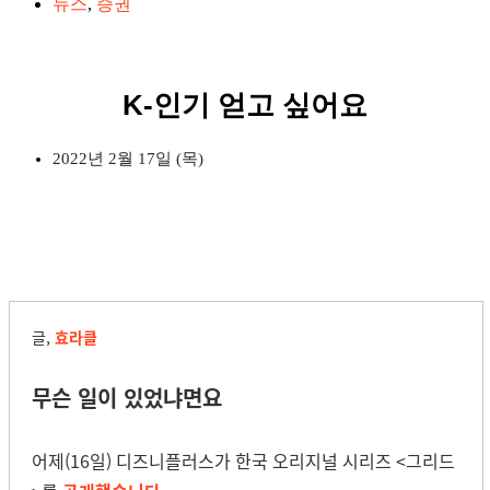
뉴스
,
증권
K-인기 얻고 싶어요
2022년 2월 17일 (목)
글,
효라클
무슨 일이 있었냐면요
어제(16일) 디즈니플러스가 한국 오리지널 시리즈 <그리드