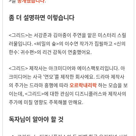
>를
공개했습니다
.
좀 더 설명하면 이렇습니다
<그리드>는 서강준과 김아중이 주연을 맡은 미스터리 스릴
러물입니다. <비밀의 숲>의 이수연 작가가 집필하고 <신의
한수: 귀수편>의 리건 감독이 연출했어요.
<그리드> 제작사는 아크미디어와 에이스팩토리입니다. 아
크미디어는 사극 ‘연모’를 제작한 회사에요. 드라마 제작사
의 주가는 드라마 흥행에 따라
오르락내리락
하는 모습을 보
이는데, <그리드>에 대한 관심이 디즈니플러스와 제작사의
주가에 미칠 영향도 주목해볼 만해요.
독자님이 알아야 할 것