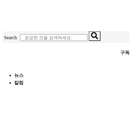
콘
텐
츠
로
건
Search
너
뛰
구독
기
뉴스
칼럼