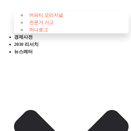
어피티 오리지널
전문가 기고
머니로그
경제사전
2030 리서치
뉴스레터