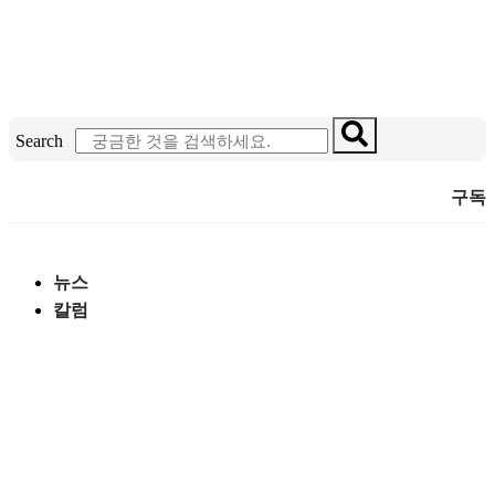
콘
텐
츠
로
건
Search
너
뛰
구독
기
뉴스
칼럼