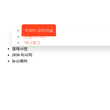
어피티 오리지널
전문가 기고
머니로그
경제사전
2030 리서치
뉴스레터