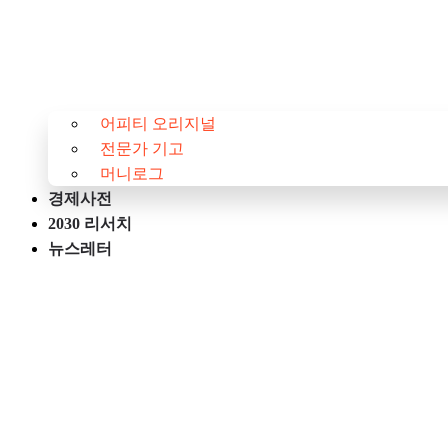
어피티 오리지널
전문가 기고
머니로그
경제사전
2030 리서치
뉴스레터