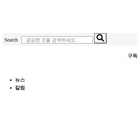
콘
텐
츠
로
건
Search
너
뛰
구독
기
뉴스
칼럼