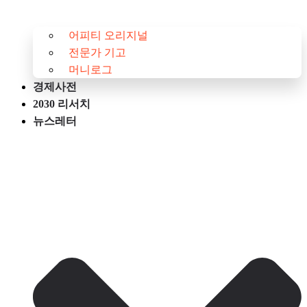
어피티 오리지널
전문가 기고
머니로그
경제사전
2030 리서치
뉴스레터