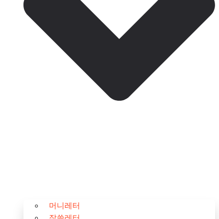
머니레터
잘쓸레터