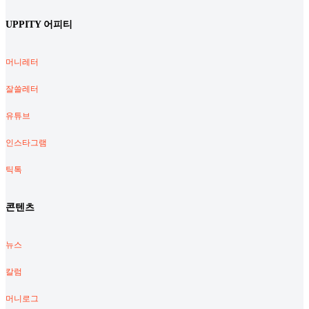
UPPITY 어피티
머니레터
잘쓸레터
유튜브
인스타그램
틱톡
콘텐츠
뉴스
칼럼
머니로그