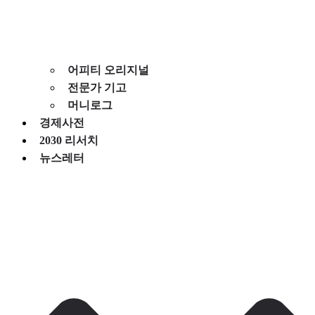
어피티 오리지널
전문가 기고
머니로그
경제사전
2030 리서치
뉴스레터