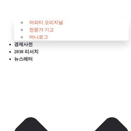
어피티 오리지널
전문가 기고
머니로그
경제사전
2030 리서치
뉴스레터