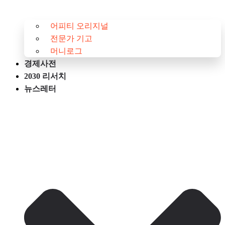
어피티 오리지널
전문가 기고
머니로그
경제사전
2030 리서치
뉴스레터