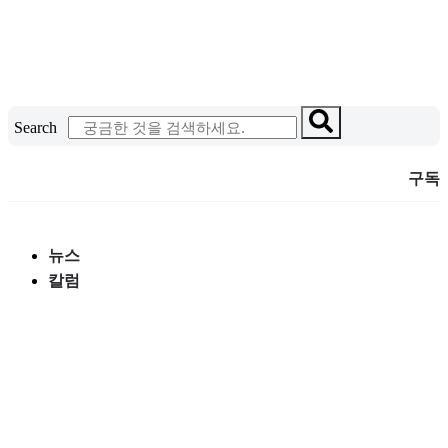
콘
텐
츠
로
건
Search
너
뛰
구독
기
뉴스
칼럼