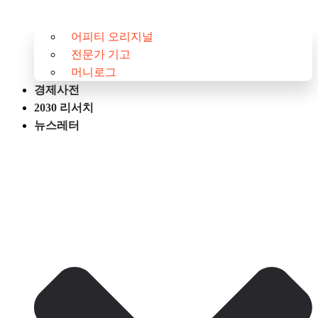
어피티 오리지널
전문가 기고
머니로그
경제사전
2030 리서치
뉴스레터