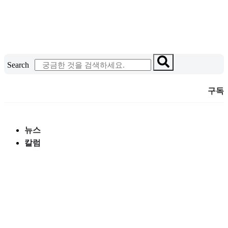
콘
텐
츠
로
건
Search
너
뛰
구독
기
뉴스
칼럼