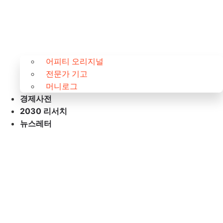
어피티 오리지널
전문가 기고
머니로그
경제사전
2030 리서치
뉴스레터