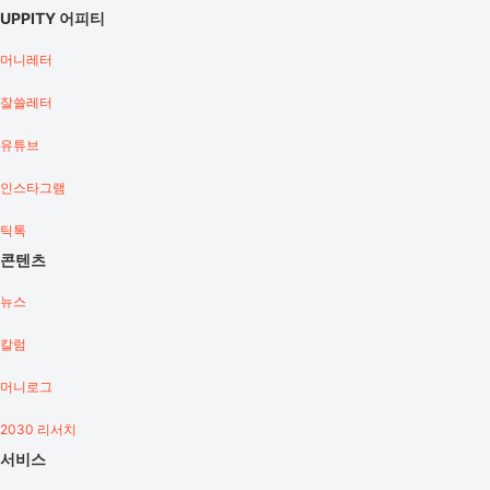
UPPITY 어피티
머니레터
잘쓸레터
유튜브
인스타그램
틱톡
콘텐츠
뉴스
칼럼
머니로그
2030 리서치
서비스