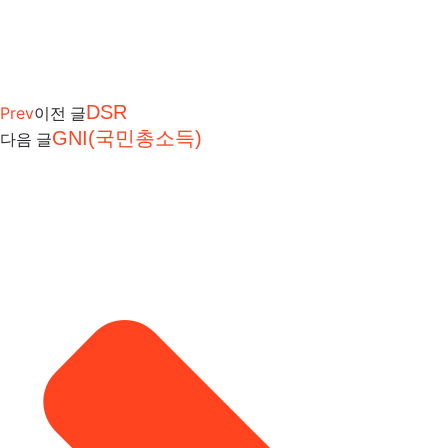
DSR
Prev
이전 글
GNI(국민총소득)
다음 글