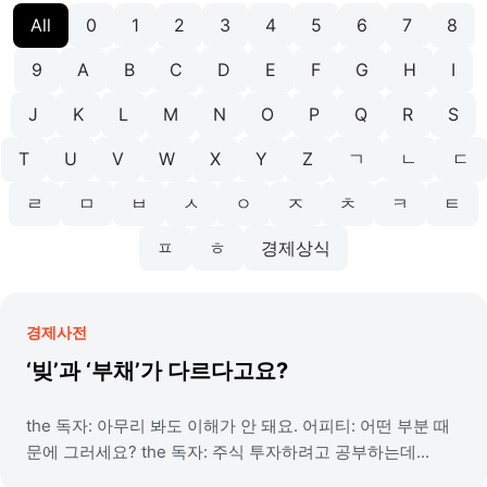
All
0
1
2
3
4
5
6
7
8
9
A
B
C
D
E
F
G
H
I
J
K
L
M
N
O
P
Q
R
S
T
U
V
W
X
Y
Z
ㄱ
ㄴ
ㄷ
ㄹ
ㅁ
ㅂ
ㅅ
ㅇ
ㅈ
ㅊ
ㅋ
ㅌ
ㅍ
ㅎ
경제상식
경제사전
‘빚’과 ‘부채’가 다르다고요?
the 독자: 아무리 봐도 이해가 안 돼요. 어피티: 어떤 부분 때
문에 그러세요? the 독자: 주식 투자하려고 공부하는데...