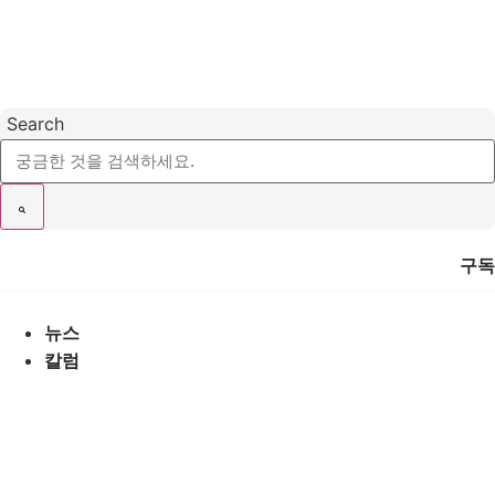
콘
텐
츠
로
건
Search
너
뛰
기
구독
뉴스
칼럼