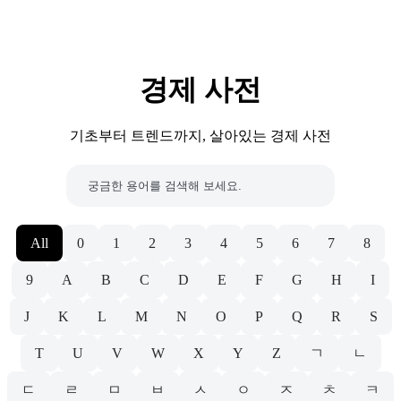
경제 사전
기초부터 트렌드까지, 살아있는 경제 사전
All
0
1
2
3
4
5
6
7
8
9
A
B
C
D
E
F
G
H
I
J
K
L
M
N
O
P
Q
R
S
T
U
V
W
X
Y
Z
ㄱ
ㄴ
ㄷ
ㄹ
ㅁ
ㅂ
ㅅ
ㅇ
ㅈ
ㅊ
ㅋ