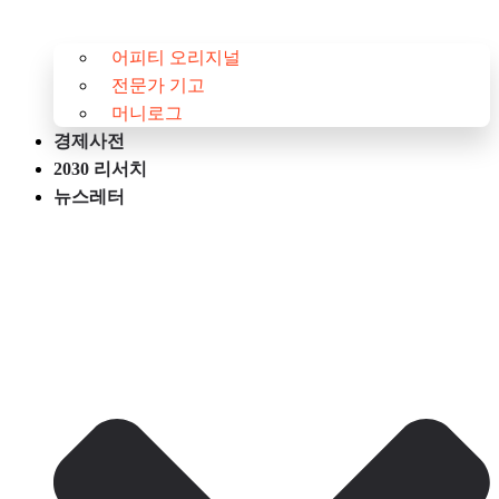
어피티 오리지널
전문가 기고
머니로그
경제사전
2030 리서치
뉴스레터