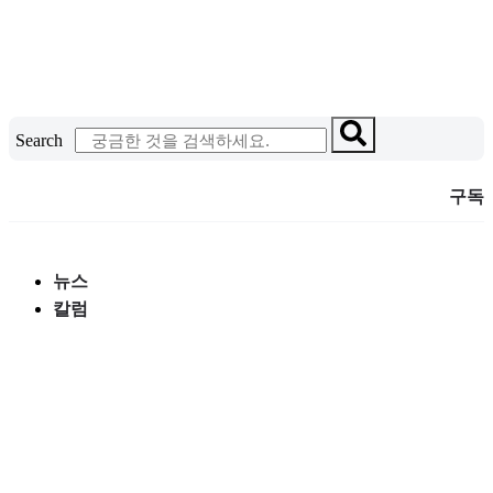
콘
텐
츠
로
건
Search
너
뛰
구독
기
뉴스
칼럼