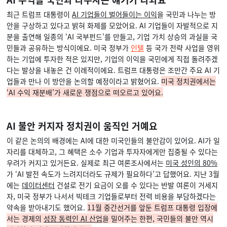
최근 트럼프 대통령이
AI 기업들이 벌어들이는 이익
을 국민과 나누는 방
안을 구상하고 있다고 밝혀 화제를 모았어요. AI 기업들이 자발적으로 지
분을 출연해 일종의 ‘AI 국부펀드’를 만들고, 기업 가치 상승의 과실을 국
민들과 공유하는 방식이에요. 미국 정부가
인텔
등 국가 전략 사업을 영위
하는 기업에 투자한 적은 있지만, 기업의 이익을 국민에게 직접 돌려주겠
다는 발상을 내놓은 건 이례적이에요. 트럼프 대통령은 조만간 주요 AI 기
업들과 만나 이 방안을 논의할 예정이라고 밝혔어요.
미국 정치권에서는
‘AI 수익 재분배’가 새로운 쟁점으로 떠오르고 있어요.
AI 불안 커지자 정치권이 움직인 거예요
이 같은 논의의 배경에는 AI에 대한 미국인들의 불안감이 있어요. AI가 일
자리를 대체하고, 그 혜택은 소수 기업과 투자자에게만 집중될 수 있다는
우려가 커지고 있거든요. 실제로
최근 여론조사에서는
미국 성인의 80%
가 ‘AI 발전 속도가 느려지더라도 규제가 필요하다’고 답했어요. 지난 3월
에는
데이터센터
건설로 전기 요금이 오를 수 있다는 반발 여론이 거세지
자, 미국 정부가 나서서 빅테크 기업들로부터 전력 비용을 부담하겠다는
약속을 받아내기도 했어요.
11월 중간선거를 앞둔
트럼프 대통령 입장에
서는 경제의
성장 동력인 AI 산업
을 밀어주는 한편, 국민들의 불만 역시