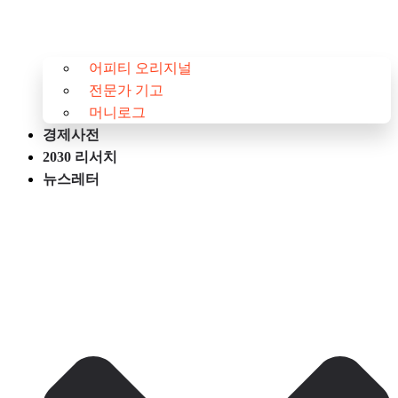
어피티 오리지널
전문가 기고
머니로그
경제사전
2030 리서치
뉴스레터