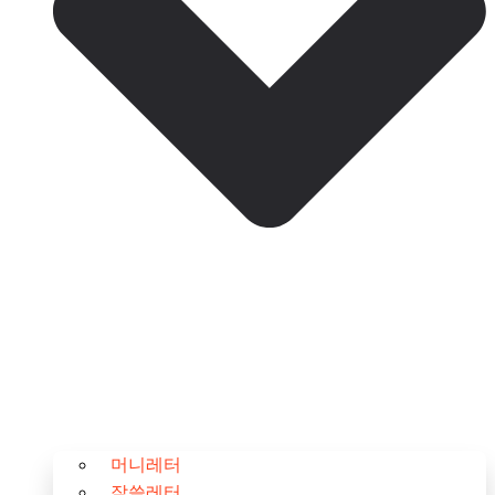
머니레터
잘쓸레터