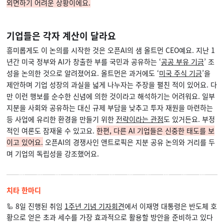
외면하기 어려운 상황이에요.
기업들은 각자 계산이 달라요
흥미롭게도 이 논의를 시작한 것은 오픈AI의 샘 올트먼 CEO예요. 지난 1
년간 미국 정부와 AI가 창출한 부를 국민과 공유하는 ‘
공공 부유 기금
’ 조
성을 논의한 것으로 알려졌어요. 올트먼은 과거에도 ‘
미국 주식 기금
’을
제안하며 기업 성장의 과실을 넓게 나누자는 주장을 펼친 적이 있어요. 다
만 이런 행보를 순수한 신념에 의한 것이라고 해석하기는 어려워요. 일부
지분을 사회와 공유하는 대신 규제 부담을 낮추고 투자 재원을 마련하는
등 사업에 유리한 환경을 만들기 위한
전략이라는 관점
도 있거든요. 부정
적인 여론도 잠재울 수 있고요.
한편, 다른 AI 기업들은 신중한 태도를 보
이고 있어요.
오픈AI의 경쟁사인 앤트로픽은 지분 공유 논의와 거리를 두
며 기업의 독립성을 강조했어요.
치타 한마디
🦾 8일 진행된 취임
1주년 기념 기자회견
에서 이재명 대통령은 반도체 호
황으로 얻은 초과 세수를 가장 효과적으로 활용할 방안을 준비하고 있다