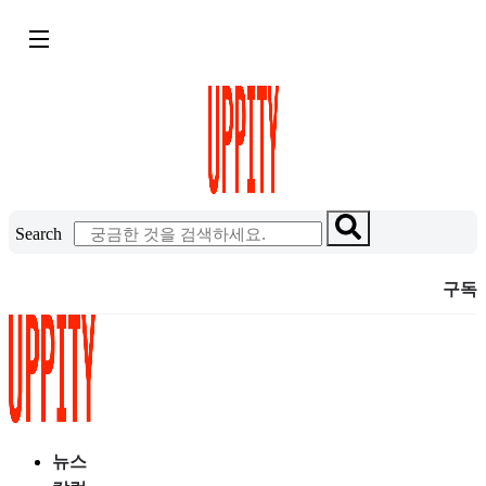
콘
텐
츠
로
건
너
뛰
기
Search
구독
뉴스