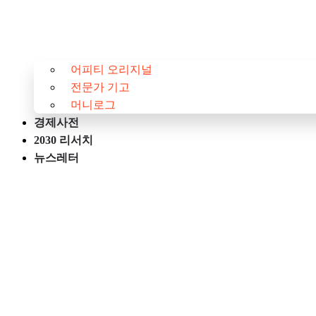
어피티 오리지널
전문가 기고
머니로그
경제사전
2030 리서치
뉴스레터