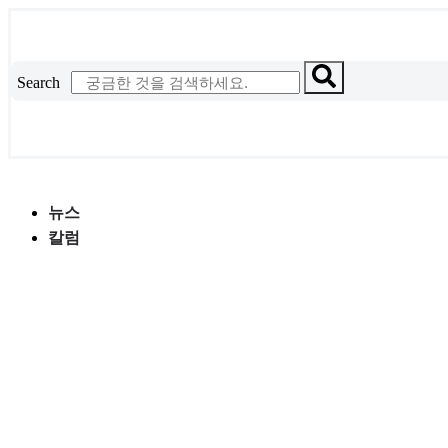
콘
텐
츠
Search
로
건
너
뛰
기
뉴스
칼럼