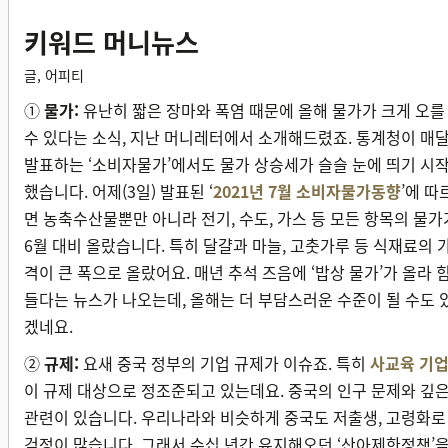
키워드 머니뉴스
글, 어피티
①
물가:
유난히 짧은 장마와 폭염 때문에 올해 물가가 크게 오를
수 있다는 소식, 지난 머니레터에서 소개해드렸죠. 통계청이 매
발표하는 ‘소비자물가’에서도 물가 상승세가 슬슬 눈에 띄기 시
했습니다. 어제(3일) 발표된 ‘
2021년 7월 소비자물가동향
’에 따
면 농축수산물뿐만 아니라 전기, 수도, 가스 등 모든 항목의 물가
6월 대비 올랐습니다. 특히 달걀과 마늘, 고춧가루 등 식재료의 
격이 큰 폭으로 올랐어요. 매년 추석 즈음에 ‘밥상 물가’가 올라 
들다는 뉴스가 나오는데, 올해는 더 부담스러운 수준이 될 수도 
겠네요.
②
규제:
요새 중국 정부의 기업 규제가 이슈죠. 특히
사교육 기
이 규제 대상으로 정조준되고 있는데요. 중국의 인구 문제와 깊
관련이 있습니다. 우리나라와 비슷하게 중국도 저출생, 고령화로
걱정이 많습니다. 그래서 수십 년간 유지해오던 ‘산아제한정책’