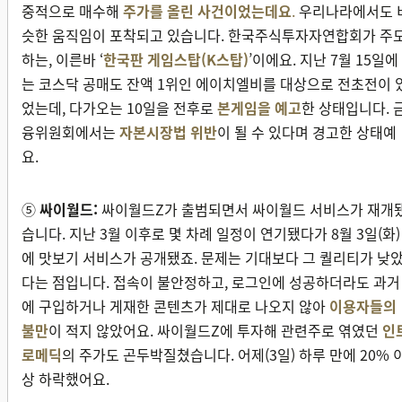
중적으로 매수해
주가를 올린 사건이었는데요
.
우리나라에서도 
슷한 움직임이 포착되고 있습니다. 한국주식투자자연합회가 주
하는, 이른바 ‘
한국판 게임스탑(K스탑)
’이에요. 지난 7월 15일에
는 코스닥 공매도 잔액 1위인 에이치엘비를 대상으로 전초전이 
었는데, 다가오는 10일을 전후로
본게임을 예고
한 상태입니다. 
융위원회에서는
자본시장법 위반
이 될 수 있다며 경고한 상태예
요.
⑤
싸이월드:
싸이월드Z가 출범되면서 싸이월드 서비스가 재개
습니다. 지난 3월 이후로 몇 차례 일정이 연기됐다가 8월 3일(화)
에 맛보기 서비스가 공개됐죠. 문제는 기대보다 그 퀄리티가 낮
다는 점입니다. 접속이 불안정하고, 로그인에 성공하더라도 과거
에 구입하거나 게재한 콘텐츠가 제대로 나오지 않아
이용자들의
불만
이 적지 않았어요. 싸이월드Z에 투자해 관련주로 엮였던
인
로메딕
의 주가도 곤두박질쳤습니다. 어제(3일) 하루 만에 20% 
상 하락했어요.