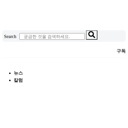
콘
텐
츠
로
건
Search
너
뛰
구독
기
뉴스
칼럼