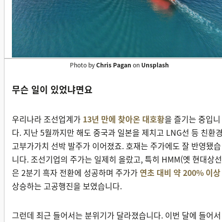
Photo by
Chris Pagan
on
Unsplash
무슨 일이 있었냐면요
우리나라 조선업계가
13년 만에 찾아온 대호황
을 즐기는 중입니
다. 지난 5월까지만 해도 중국과 일본을 제치고 LNG선 등 친환경
고부가가치 선박 발주가 이어졌죠. 호재는 주가에도 잘 반영됐습
니다. 조선기업의 주가는 일제히 올랐고, 특히 HMM(옛 현대상선
은 2분기 흑자 전환에 성공하며 주가가
연초 대비 약 200% 이상
상승하는 고공행진을 보였습니다.
그런데 최근 들어서는 분위기가 달라졌습니다. 이번 달에 들어서