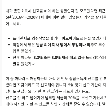
내가 종합소득세 신고를 해야 하는 상황인지 잘 모르겠다면
최근
5년
(2016년~2020년) 이내에
이런 일
이 있었는지 기억을 잘 더
어보세요.
프리랜서로 외주작업
을 했거나
아르바이트
로 돈을 벌었거
직장에서 받은 월급 외에
회사 밖에서 부업이나 외주
로 부수
입을 얻었거나
한 번이라도
‘3.3% 또는 8.8% 세금 떼고 입금 드리겠다’
라
말을 들었거나
이 중 하나라도 해당하는데 아직 한 번도 종합소득세 신고를 안 
봤다면 지금이라도 꼭 신고해야 합니다. 5월 정기 신고 기간이 지
났어도 괜찮아요. ‘기한 후 신고’라는 제도가 있거든요.
신고를 안 하고 넘어가면 납부할 세금의 20%를 ‘무신고 가산세’
내야 하지만, 기한 후 신고를 하면 가산세를 줄일 수 있습니다. 빨