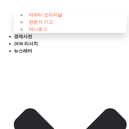
어피티 오리지널
전문가 기고
머니로그
경제사전
2030 리서치
뉴스레터