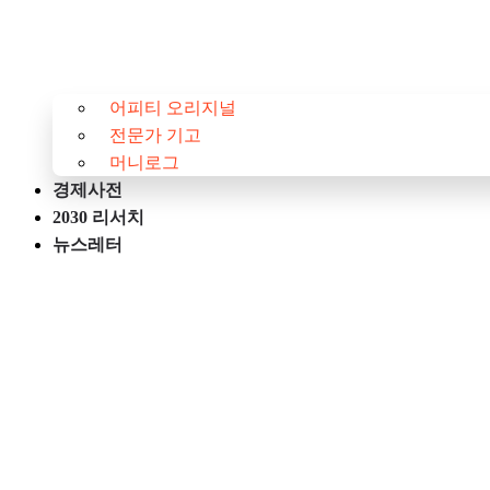
어피티 오리지널
전문가 기고
머니로그
경제사전
2030 리서치
뉴스레터