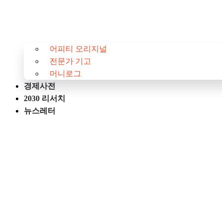
어피티 오리지널
전문가 기고
머니로그
경제사전
2030 리서치
뉴스레터