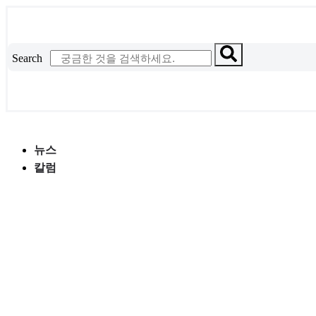
콘
텐
츠
Search
로
건
너
뛰
기
뉴스
칼럼