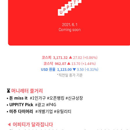
코스피 3,171.32
▲
27.02 (+0.86%)
코스닥
962.07
▲
13
.70 (+1.44%)
USD 환율
1,123.00
▼
3
.50 (-0.31%)
*직전일 종가 기준
⏳
머니레터 줄거리
•
돈 miss it
#1인가구 #오픈뱅킹 #신규상장
• UPPITY Pick
#광고 #P4G
• 미주 다이어리
#개별기업
#유틸리티
🔈
어피티가 달라집니다