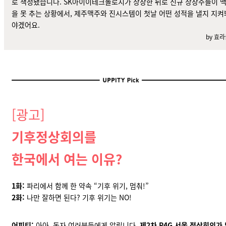
로 책정됐습니다. SK아이이테크놀로지가 상장한 뒤로 신규 상장주들이
을 못 추는 상황
에서, 제주맥주와 진시스템이 첫날 어떤 성적을 낼지 지켜
야겠어요.
by 효
[광고]
기후정상회의를
한국에서 여는 이유?
1화:
파리에서 함께 한 약속 “기후 위기, 멈춰!”
2화:
나만 잘하면 된다? 기후 위기는 NO!
어피티:
아아, 독자 여러분들에게 알립니다.
제2차 P4G 서울 정상회의가 