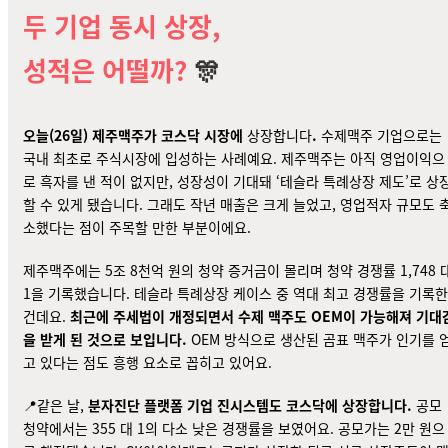
두 기업 동시 상장,
성적은 어떨까?
🎊
오늘(26일) 제주맥주가 코스닥 시장에
상장합니다
.
수제맥주 기업으로는
국내 최초로 주식시장에 입성하는 사례예요. 제주맥주는 아직 영업이익으
로
흑자를 낸 적이 없지만
, 성장성이 기대돼 ‘테슬라 특례상장 제도’로 상
할 수 있게 됐습니다. 그래도 작년 매출은 크게 늘었고, 영업적자 규모도 
소했다는 점이 주목할 만한 부분이에요.
제주맥주에는 5조 8천억 원의
청약 증거금
이 몰리며 청약 경쟁률 1,748 
1을 기록했습니다. 테슬라 특례상장 케이스 중 역대 최고 경쟁률을 기록한
건데요.
최근에 주세법이 개정되면서 수제 맥주도 OEM이 가능해져 기대
을 받게 된 것으로 보입니다.
OEM 방식으로 생산된 곰표 맥주가 인기를 
고 있다는 점도 흥행 요소로 꼽히고 있어요.
📍같은 날,
분자진단 플랫폼 기업 진시스템도 코스닥에
상장합니다
.
공모
청약에서는 355 대 1의 다소 낮은 경쟁률을 보였어요. 공모가는 2만 원으