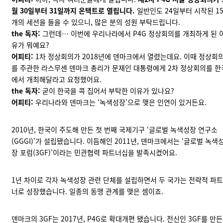
월 30일부터 31일까지 온택트로 열립니다.
일반인도 24일부터 시작된 1
개의 세션을 들을 수 있으니, 많은 분의 성원 부탁드립니다.
the 독자:
그런데… 이번에 우리나라에서 P4G 정상회의를 개최하게 된 
유가 뭐예요?
어피티:
1차 정상회의가 2018년에 덴마크에서 열렸는데요. 이때 정상회
를 주관한 라스무센 덴마크 총리가 문재인 대통령에게 2차 정상회의를 한
에서 개최해달라고 요청했어요.
the 독자:
굳이 한국을 콕 집어서 부탁한 이유가 있나요?
어피티:
우리나라와 덴마크는 ‘녹색성장’으로 맺은 인연이 있거든요.
2010년, 한국이 주도해 만든 첫 번째 국제기구 ‘글로벌 녹색성장 연구소
(GGGI)’가 설립됐습니다. 이듬해인 2011년, 덴마크에서는 ‘글로벌 녹색
장 포럼(3GF)’이라는 민관협력 파트너십을 발족시켰어요.
1년 차이로 각자 녹색성장 관련 단체를 설립하면서 두 국가는 전략적 파트
너로 성장했습니다. 일종의 동맹 관계를 맺은 셈이죠.
덴마크의 3GF는 2017년, P4G로 확대개편 됐습니다. 전신인 3GF를 만든