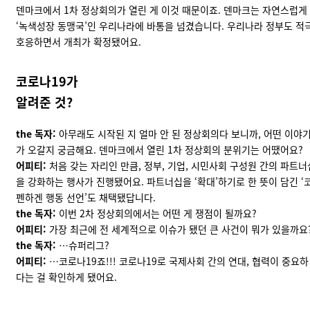
덴마크에서 1차 정상회의가 열린 게 이것 때문이죠. 덴마크는 자연스럽게
‘녹색성장 동맹국’인 우리나라에 바통을 넘겼습니다. 우리나라 정부도 적
호응하면서 개최가 확정됐어요.
코로나19가
알려준 것?
the 독자:
아무래도 시작된 지 얼마 안 된 정상회의다 보니까, 어떤 이야
가 오갈지 궁금해요. 덴마크에서 열린 1차 정상회의 분위기는 어땠어요?
어피티:
처음 갖는 자리인 만큼, 정부, 기업, 시민사회 구성원 간의 파트너
을 강화하는 행사가 진행됐어요. 파트너십을 ‘확대’하기로 한 뜻이 담긴 ‘
펜하겐 행동 선언’도 채택됐답니다.
the 독자:
이번 2차 정상회의에서는 어떤 게 쟁점이 될까요?
어피티:
가장 최근에 전 세계적으로 이슈가 됐던 큰 사건이 뭐가 있을까요
the 독자:
…슈퍼리그?
어피티:
…코로나19죠!!! 코로나19로 국제사회 간의 연대, 협력이 중요하
다는 걸 확인하게 됐어요.