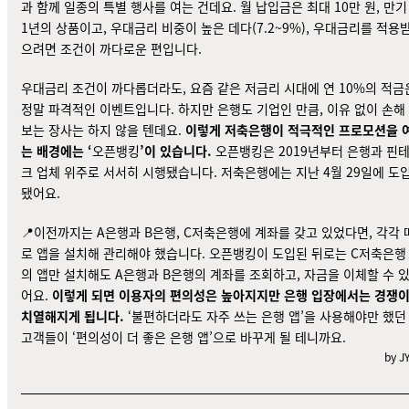
과 함께 일종의 특별 행사를 여는 건데요. 월 납입금은 최대 10만 원, 만기
1년의 상품이고, 우대금리 비중이 높은 데다(7.2~9%), 우대금리를 적용
으려면 조건이 까다로운 편입니다.
우대금리 조건이 까다롭더라도, 요즘 같은 저금리 시대에 연 10%의 적금
정말 파격적인 이벤트입니다. 하지만 은행도 기업인 만큼, 이유 없이 손해
보는 장사는 하지 않을 텐데요.
이렇게 저축은행이 적극적인 프로모션을 
는 배경에는 ‘
오픈뱅킹
’이 있습니다.
오픈뱅킹은 2019년부터 은행과 핀
크 업체 위주로 서서히 시행됐습니다. 저축은행에는 지난 4월 29일에
도
됐어요
.
📍이전까지는 A은행과 B은행, C저축은행에 계좌를 갖고 있었다면, 각각 
로 앱을 설치해 관리해야 했습니다. 오픈뱅킹이 도입된 뒤로는 C저축은행
의 앱만 설치해도 A은행과 B은행의 계좌를 조회하고, 자금을 이체할 수 
어요.
이렇게 되면 이용자의 편의성은 높아지지만 은행 입장에서는
경쟁
치열
해지게 됩니다.
‘불편하더라도 자주 쓰는 은행 앱’을 사용해야만 했던
고객들이 ‘편의성이 더 좋은 은행 앱’으로 바꾸게 될 테니까요.
by J