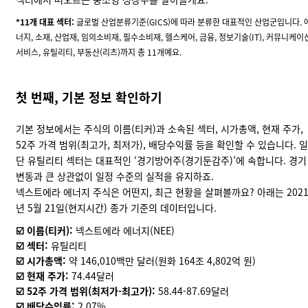
*11개 대표 섹터:
글로벌 산업분류기준(GICS)
에 따라 분류한 대표적인 산업군입니다. 
너지, 소재, 산업재, 임의소비재, 필수소비재, 헬스케어, 금융, 정보기술(IT), 커뮤니케이
서비스, 유틸리티, 부동산(리츠)까지 총 11개예요.
첫 번째, 기본 정보 확인하기
기본 정보에서는 주식의 이름(티커)과 소속된 섹터, 시가총액, 현재 주가,
52주 가격 범위(최고가, 최저가), 배당수익률 등을 확인할 수 있습니다. 일
단 유틸리티 섹터는 대표적인 ‘
경기방어주
(경기둔감주)’에 속합니다. 경기
변동과 큰 상관없이 일정 수준의 실적을 유지하죠.
넥스트에라 에너지 주식은 어떤지, 최근 현황을 살펴볼까요? 아래는 202
년 5월 21일(현지시간) 종가 기준의 데이터입니다.
☑️
이름(티커):
넥스트에라 에너지(
NEE
)
☑️
섹터:
유틸리티
☑️
시가총액:
약 146,010백만 달러(원화 164조 4,802억 원)
☑️
현재 주가:
74.44달러
☑️
52주 가격 범위(최저가-최고가):
58.44-87.69달러
☑️
배당수익률:
2.07%