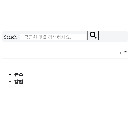
콘
텐
츠
로
건
Search
너
뛰
구독
기
뉴스
칼럼