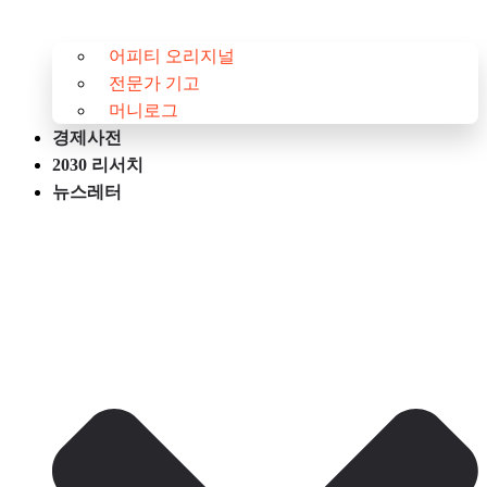
어피티 오리지널
전문가 기고
머니로그
경제사전
2030 리서치
뉴스레터