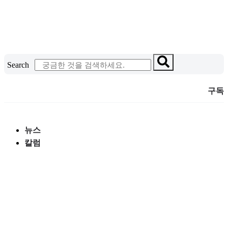
콘
텐
츠
로
건
Search
너
뛰
구독
기
뉴스
칼럼