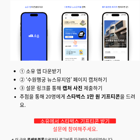
① 소유 앱 다운받기
② ‘수원행궁 뉴스뮤지엄’ 페이지 캡처하기
③ 설문 링크를 통해
캡처 사진
제출하기
추첨을 통해 20명에게
스타벅스 1만 원 기프티콘
을 드려
요.
소유에서 스타벅스 기프티콘 받기
설문에 참여해주세요.
📌
이 글은
루센트블록
으로부터 광고비를 지급받아 작성되었습니다.