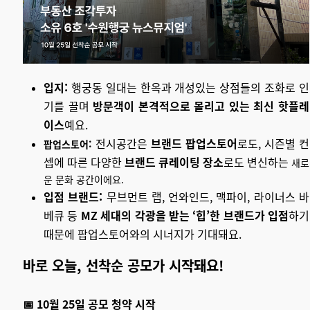
입지:
행궁동 일대는 한옥과 개성있는 상점들의 조화로 인
기를 끌며
방문객이 본격적으로 몰리고 있는 최신 핫플레
이스
예요.
전시공간은
브랜드 팝업스토어
로도, 시즌별 컨
팝업스토어:
셉에 따른 다양한
브랜드 큐레이팅 장소
로도 변신하는
새로
운 문화 공간이에요.
입점 브랜드:
무브먼트 랩, 언와인드, 맥파이, 라이너스 바
베큐 등
MZ 세대의 각광을 받는 ‘힙’한 브랜드가 입점
하기
때문에 팝업스토어와의 시너지가 기대돼요.
바로 오늘, 선착순 공모가 시작돼요!
📅 10월 25일 공모 청약 시작