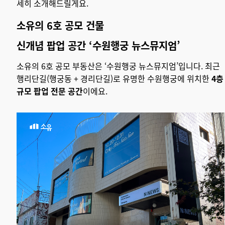
세히 소개해드릴게요.
소유의 6호 공모 건물
신개념 팝업 공간 ‘수원행궁 뉴스뮤지엄’
소유의 6호 공모 부동산은 ‘수원행궁 뉴스뮤지엄’입니다. 최근
행리단길(행궁동 + 경리단길)로 유명한 수원행궁에 위치한
4층
규모 팝업 전문 공간
이에요.