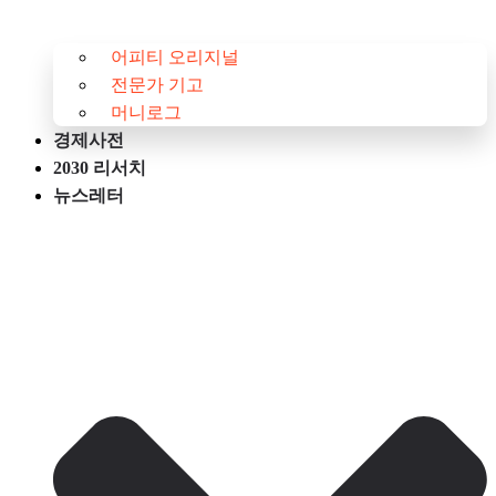
어피티 오리지널
전문가 기고
머니로그
경제사전
2030 리서치
뉴스레터