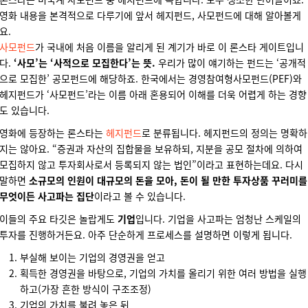
영화 내용을 본격적으로 다루기에 앞서 헤지펀드, 사모펀드에 대해 알아볼게
요.
사모펀드
가 국내에 처음 이름을 알리게 된 계기가 바로 이 론스타 게이트입니
다.
‘사모’는 ‘사적으로 모집한다’는 뜻.
우리가 많이 얘기하는 펀드는 ‘공개적
으로 모집한’ 공모펀드에 해당하죠. 한국에서는 경영참여형사모펀드(PEF)와
헤지펀드가 ‘사모펀드’라는 이름 아래 혼용되어 이해를 더욱 어렵게 하는 경향
도 있습니다.
영화에 등장하는 론스타는
헤지펀드
로 분류됩니다. 헤지펀드의 정의는 명확하
지는 않아요. “증권과 자산의 집합물을 보유하되, 지분을 공모 절차에 의하여
모집하지 않고 투자회사로서 등록되지 않는 법인”이라고 표현하는데요. 다시
말하면
소규모의 인원이 대규모의 돈을 모아, 돈이 될 만한 투자상품 꾸러미를
무엇이든 사고파는 집단
이라고 볼 수 있습니다.
이들의 주요 타깃은 놀랍게도
기업
입니다. 기업을 사고파는 엄청난 스케일의
투자를 진행하거든요. 아주 단순하게 프로세스를 설명하면 이렇게 됩니다.
부실해 보이는 기업의 경영권을 얻고
획득한 경영권을 바탕으로, 기업의 가치를 올리기 위한 여러 방법을 실행
하고(가장 흔한 방식이 구조조정)
기업의 가치를 불려 놓은 뒤