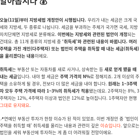
알아봅시다
💰
오늘(11일)부터 지방세법 개정안이 시행됩니다.
우리가 내는 세금은 크게 국
세와 지방세, 두 종류로 나뉩니다. 세금을 부과하는 주체가 국가면 국세, 지방
자치단체면 지방세로 분류해요.
이번에는 지방세와 관련된 법안이 개정
되는
건데요. 총 11개 종류의 지방세 중
‘취득세’와 관련된 내용이 바뀝니다.
여러
주택을 가진 개인(다주택자) 또는 법인이 주택을 취득할 때 내는 세금(취득세)
을 올리겠다는 내용
이에요.
취득세
는 부동산 또는 자동차를 새로 사거나, 상속받는 등
새로 얻게 됐을 때
내는 세금
입니다. 내야 할 세금은
주택 가격의 N%
로 정해지죠. 2개 이상의 주
택을 소유하게 될 경우, 전보다 더 많은 세금을 내야 합니다.
원래는 1~3주택
자 모두 주택 가격에 따라 1~3%의 취득세가 적용
됐는데요. 2주택자는 8%, 3
주택자는 12%, 4주택자 이상과 법인은 12%로 높아집니다. 1주택자만 현행
그대로 유지돼요
.
📍연예인 부동산 투자가 한창 이슈가 된 적이 있었죠. 이번 개정안 중 ‘법인이
주택을 취득할 때’ 취득세를 올리는 내용과 관련이 깊은
이슈입니다
. 앞으로는
법인을 세워 부동산에 투자하는 게 좀 더 어려워질 전망이에요.