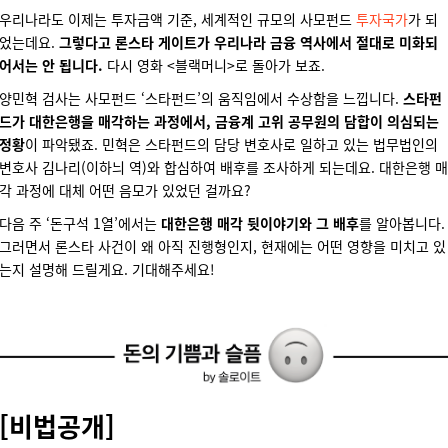
우리나라도 이제는 투자금액 기준, 세계적인 규모의 사모펀드
투자국가
가 되
었는데요.
그렇다고 론스타 게이트가 우리나라 금융 역사에서 절대로 미화되
어서는 안 됩니다.
다시 영화 <블랙머니>로 돌아가 보죠.
양민혁 검사는 사모펀드 ‘스타펀드’의 움직임에서 수상함을 느낍니다.
스타펀
드가 대한은행을 매각하는 과정에서, 금융계 고위 공무원의 담합이 의심되는
정황
이 파악됐죠. 민혁은 스타펀드의 담당 변호사로 일하고 있는 법무법인의
변호사 김나리(이하늬 역)와 합심하여 배후를 조사하게 되는데요. 대한은행 매
각 과정에 대체 어떤 음모가 있었던 걸까요?
다음 주 ‘돈구석 1열’에서는
대한은행 매각 뒷이야기와 그 배후
를 알아봅니다.
그러면서 론스타 사건이 왜 아직 진행형인지, 현재에는 어떤 영향을 미치고 있
는지 설명해 드릴게요. 기대해주세요!
[비법공개]