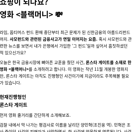
쇼핑이 되나요?
영화 <블랙머니>
💸
라임, 옵티머스 펀드 환매 중단부터 최근 문제가 된 신한금융의 아름드리펀드
까지.
사모펀드와 관련된 금융사고가 연일 이어지는 요즘.
혹시 사모펀드와 관
련한 뉴스를 보면서 내가 은행에서 가입한 ‘그 펀드’일까 싶어서 흠칫하셨던
적 있으신가요?
오늘은 한국 금융시장에 뼈아픈 교훈을 줬던 사건,
론스타 게이트를 소재로 한
영화 <블랙머니>
를 소개하려고 합니다. 이 영화는 작년 11월 개봉한 영화지
만, 론스타 게이트는 아직도 진행형인 사건이기에 지금이라도 주목해볼 필요
가 있습니다.
현재진행형인
론스타 게이트
먼저 영화 줄거리를 간단하게 소개해보죠.
검찰 내에서 막 나가는 평검사로 이름을 날리던 양민혁(조진웅 역). 민혁은 조
사 중이던 사건의 피해자가 사망하면서, 한 사건에 억울하게 연루됩니다. 사건