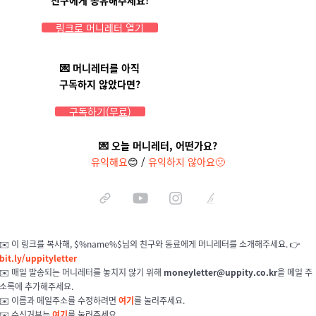
링크로 머니레터 열기
💌 머니레터를 아직
구독하지 않았다면?
구독하기(무료)
💌 오늘 머니레터, 어떤가요?
유익해요
😊
/
유익하지 않아요🙁
✉️ 이
링크를 복사해, $%name%$님의 친구와 동료에게 머니레터를 소개해주세요. 👉
bit.ly/uppityletter
✉️
매일 발송되는 머니레터를 놓치지 않기 위해
moneyletter@uppity.co.kr
을 메일 주
소록에 추가해주세요.
✉️
이름과 메일주소를 수정하려면
여기
를 눌러주세요.
✉️
수신거부
는
여기
를 눌러주세요.