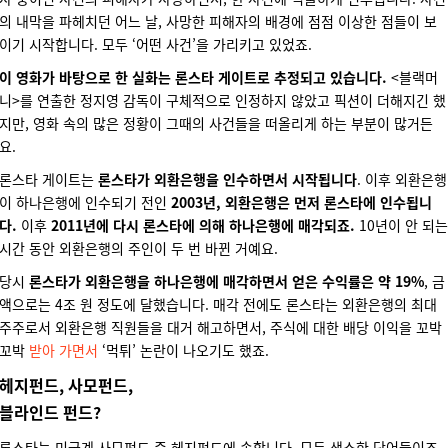
의 내막을 파헤치던 어느 날, 사망한 피해자의 배경에 점점 이상한 점들이 보
이기 시작합니다. 모두 ‘어떤 사건’을 가리키고 있었죠.
이 영화가 바탕으로 한 실화는 론스타 게이트로 추정되고 있습니다.
<블랙머
니>를 연출한 정지영 감독이 구체적으로 인정하지 않았고 픽션이 더해지긴 했
지만, 영화 속의 많은 정황이 그때의 사건들을 떠올리게 하는 부분이 많거든
요.
론스타 게이트는
론스타가 외환은행을 인수하면서 시작됩니다
. 이후 외환은행
이 하나은행에 인수되기 전인
2003년, 외환은행은 먼저 론스타에 인수됩니
다.
이후
2011년에 다시 론스타에 의해 하나은행에 매각되죠.
10년이 안 되는
시간 동안 외환은행의 주인이 두 번 바뀐 거예요.
당시
론스타가 외환은행을 하나은행에 매각하면서 얻은 수익률은 약 19%
, 금
액으로는 4조 원 정도에 달했습니다. 매각 전에도 론스타는 외환은행의 최대
주주로서 외환은행 직원들을 대거 해고하면서, 주식에 대한 배당 이익을 꼬박
꼬박
받아 가면서
‘먹튀’ 논란이 나오기도 했죠.
헤지펀드, 사모펀드,
블라인드 펀드?
론스타는 미국계 사모펀드 중 헤지펀드에 속합니다. 모두 생소한 단어들이죠.