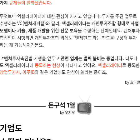
가지
규제들이 완화됐습니다
.
무엇보다 엑셀러레이터에 대한 관심이 커지고 있습니다. 투자를 주된 업무로
수행하는 VC(벤처캐피탈)와 달리, 엑셀러레이터는
개인투자조합 형태로 사업
모델이나 기술, 제품 개발을 위한 전문 보육
을 수행하는 단체인데요. 벤처투자
촉진법이 시행되면 개인투자조합 외에도 ‘벤처펀드’라는 펀드를 구성해 투자
하는 게 가능해지거든요.
📍벤처투자촉진법 시행을 앞두고
관련 업계는 벌써 붐비는 중입니다.
너도나
도 엑셀러레이터에
등록하는 현상
이 나타나고 있어요.
엑셀러레이터
로 등록한
창업투자사
,
아주IB
와 같은 기업에도 관심이 쏠리는 중이죠.
by 효라
기업도