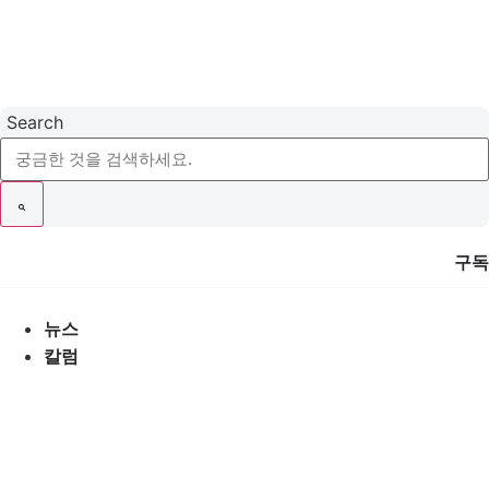
콘
텐
츠
로
건
Search
너
뛰
기
구독
뉴스
칼럼