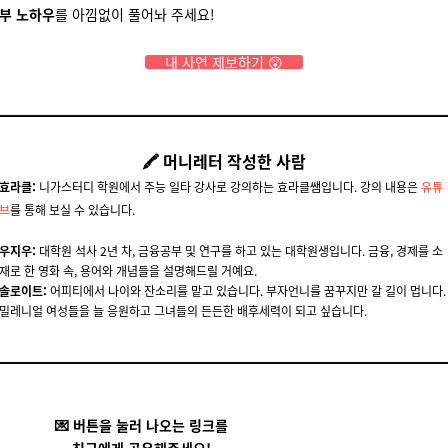
부 노하우
를 아낌없이 풀어놔 주세요!
내 사연 제보하기 😲
🖍 머니레터 작성한 사람
효라클:
니가스터디 학원에서 주능 일타 강사로 강의하는 효라클쌤입니다. 강의 내용은
유튜
브
를 통해 보실 수 있습니다.
우지우:
대학원 석사 2년 차, 금융공부 및 연구를 하고 있는 대학원생입니다. 금융, 경제를 소
재로 한 영화 속, 용어와 개념들을 설명해드릴 거예요.
솔로이트
:
어피티에서 나이와 잔소리를 맡고 있습니다. 부자언니를 꿈꾸지만 갈 길이 멉니다.
밀레니얼 여성들을 늘 응원하고 그녀들의 든든한 배후세력이 되고 싶습니다.
💌 버튼을 눌러 나오는 링크를
친구에게 공유해주세요!