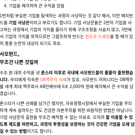
기업을 매각하여 큰 수익을 얻음
1번처럼 부실한 기업을 탐색하는 과정이 사냥하는 것 같다 해서, 이런 헤지펀
드를
기업 사냥꾼
이라고 부르기도 합니다. 기업 사냥꾼들은 2번의 기업을 사
고파는 과정에서 기업의 가치를 올리기 위해 구조조정을 서슴지 않고, 3번에
서 기업의 가치를 외적으로만 그럴듯하게 만드는
윈도우 드레싱
을 할 때가 있
어 종종 논란의 대상이 되기도 하죠.
사모펀드,
무조건 나쁜 것일까
수조 원 대의 수익을 낸
론스타 이후로 국내에 사모펀드들이 줄줄이 출현했습
니다.
우리에게 익숙한
OB맥주의 사례
가 있죠. 사모펀드 어피니티는 OB맥주
를 세계 최대 맥주회사 AB인베브에 6조 2,000억 원에 매각해서 큰 수익을 남
겼습니다.
론스타가 나쁜 선례를 남기긴 했지만, 자유경쟁시장에서 부실한 기업을 무리
하게 계속 살려두는 것도 건강한 자본주의를 위한 바람직한 방법은 아닙니다.
기업 사냥꾼의 출현을 무조건 배척할 수 없는 이유죠. 오히려
잘 이용할 수 있
도록 제도를 마련하고, 과정의 투명성을 보장하는 것이 건강한 기업을 오래 남
길 수 있는 방법
이기도 합니다.