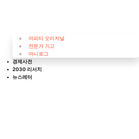
어피티 오리지널
전문가 기고
머니로그
경제사전
2030 리서치
뉴스레터