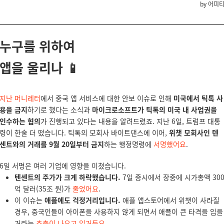
by 어피
누구를 위하여
앱을 울리나
📱
지난 머니레터
에서 중국 앱 서비스에 대한 안보 이슈로 인해
미국에서 틱톡 사
용을 금지
하기로 했다는 소식과
마이크로소프트가 틱톡의 미국 내 사업권을
인수하는 협의
가 진행되고 있다는 내용을 알려드렸죠. 지난 6일, 트럼프 대통
령이 한술 더 떴습니다. 틱톡의 모회사 바이트댄스에 이어,
위챗 모회사인 텐
센트와의 거래를 9월 20일부터 금지
하는 행정명령에
서명했어요
.
6일 서명은 여러 기업에 영향을 미쳤습니다.
텐센트의 주가가 크게 하락했습니다.
7일 증시에서 장중에 시가총액 30
억 달러(35조 원)가
줄었어요
.
이 이슈는
애플에도 걱정거리입니다.
애플 앱스토어에서 위챗이 사라질
경우, 중국인들이 아이폰을 사용하지 않게 되면서 애플이 큰 타격을 입을
거라는
추측이 나오고 있거든요
.