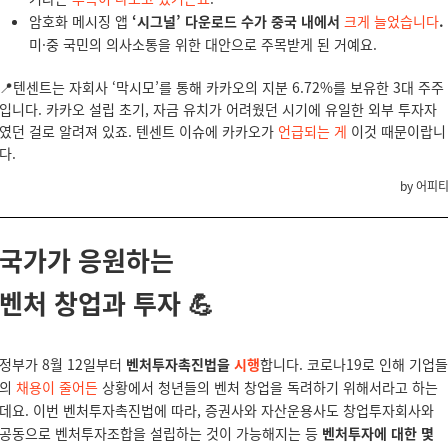
암호화 메시징 앱
‘시그널’ 다운로드 수가 중국 내에서
크게 늘었습니다
.
미·중 국민의 의사소통을 위한 대안으로 주목받게 된 거예요.
📍텐센트는 자회사 ‘막시모’를 통해 카카오의 지분 6.72%를 보유한 3대 주주
입니다. 카카오 설립 초기, 자금 유치가 어려웠던 시기에 유일한 외부 투자자
였던 걸로 알려져 있죠. 텐센트 이슈에 카카오가
언급되는 게
이것 때문이랍니
다.
by 어피
국가가 응원하는
벤처 창업과 투자
💪
정부가 8월 12일부터
벤처투자촉진법을
시행
합니다. 코로나19로 인해 기업들
의
채용이 줄어든
상황에서 청년들의 벤처 창업을 독려하기 위해서라고 하는
데요. 이번 벤처투자촉진법에 따라, 증권사와 자산운용사도 창업투자회사와
공동으로 벤처투자조합을 설립하는 것이 가능해지는 등
벤처투자에 대한 몇