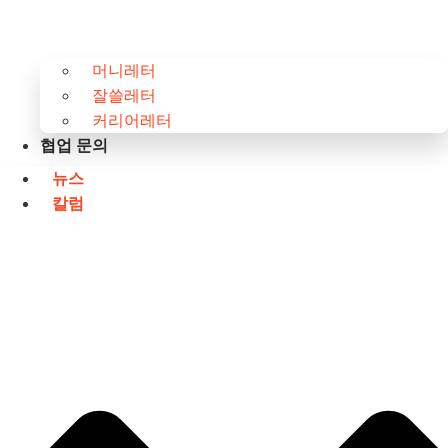
머니레터
잘쓸레터
커리어레터
협업 문의
뉴스
칼럼