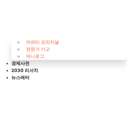
어피티 오리지널
전문가 기고
머니로그
경제사전
2030 리서치
뉴스레터