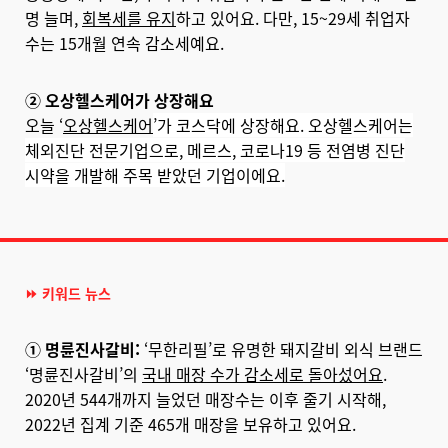
명 늘며,
회복세를 유지
하고 있어요. 다만, 15~29세 취업자
수는 15개월 연속 감소세예요.
② 오상헬스케어가 상장해요
오늘 ‘
오상헬스케어
’가 코스닥에 상장해요. 오상헬스케어는
체외진단 전문기업으로, 메르스, 코로나19 등 전염병 진단
시약을 개발해 주목 받았던 기업이에요.
⏩ 키워드 뉴스
① 명륜진사갈비:
‘무한리필’로 유명한 돼지갈비 외식 브랜드
‘명륜진사갈비’의
국내 매장 수가 감소세로 돌아섰어요
.
2020년 544개까지 늘었던 매장수는 이후 줄기 시작해,
2022년 집계 기준 465개 매장을 보유하고 있어요.