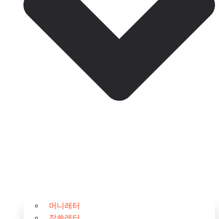
머니레터
잘쓸레터