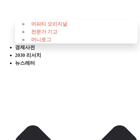
어피티 오리지널
전문가 기고
머니로그
경제사전
2030 리서치
뉴스레터