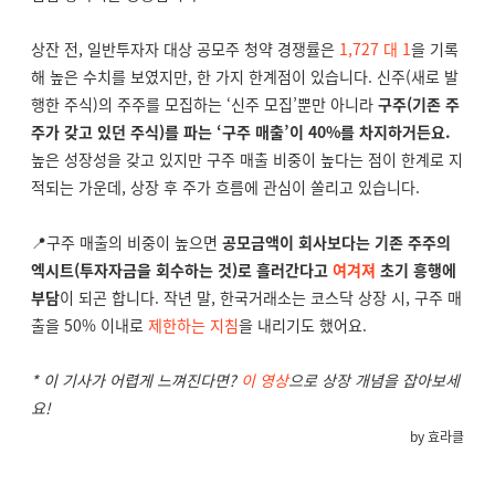
상잔 전, 일반투자자 대상 공모주 청약 경쟁률은
1,727 대 1
을 기록
해 높은 수치를 보였지만, 한 가지 한계점이 있습니다. 신주(새로 발
행한 주식)의 주주를 모집하는 ‘신주 모집’뿐만 아니라
구주(기존 주
주가 갖고 있던 주식)를 파는 ‘구주 매출’이 40%를 차지하거든요.
높은 성장성을 갖고 있지만 구주 매출 비중이 높다는 점이 한계로 지
적되는 가운데, 상장 후 주가 흐름에 관심이 쏠리고 있습니다.
📍구주 매출의 비중이 높으면
공모금액이 회사보다는 기존 주주의
엑시트(투자자금을 회수하는 것)로 흘러간다고
여겨져
초기 흥행에
부담
이 되곤 합니다. 작년 말, 한국거래소는 코스닥 상장 시, 구주 매
출을 50% 이내로
제한하는 지침
을 내리기도 했어요.
* 이 기사가 어렵게 느껴진다면?
이 영상
으로 상장 개념을 잡아보세
요!
by 효라클