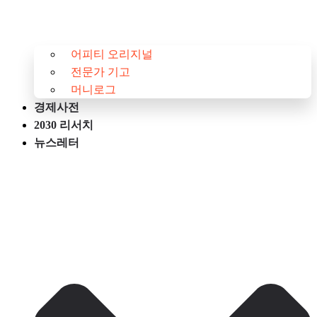
어피티 오리지널
전문가 기고
머니로그
경제사전
2030 리서치
뉴스레터