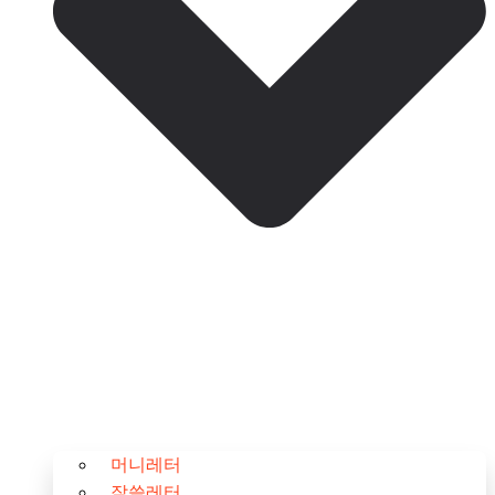
머니레터
잘쓸레터