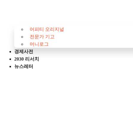
어피티 오리지널
전문가 기고
머니로그
경제사전
2030 리서치
뉴스레터