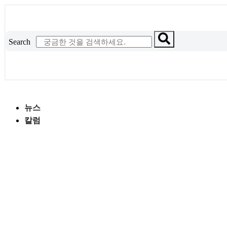
콘
텐
츠
Search
로
건
너
뛰
기
뉴스
칼럼