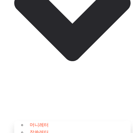
머니레터
잘쓸레터