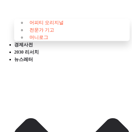
어피티 오리지널
전문가 기고
머니로그
경제사전
2030 리서치
뉴스레터