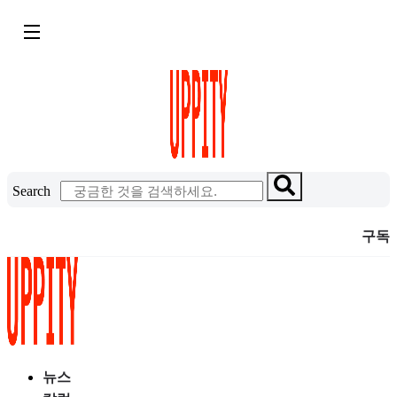
콘
텐
츠
로
건
너
뛰
기
Search
구독
뉴스