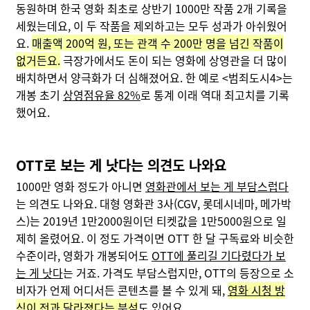
동원하며 한국 영화 최초로 상반기 1000만 작품 2개 기록을
세웠는데요, 이 두 작품을 제외하고는 모두 성과가 아쉬웠어
요.
매출액 200억 원, 또는 관객 수 200만 명을 넘긴 작품이
없거든요.
극장가에서도 돈이 되는 영화에 상영관을 더 많이
배치하면서 양극화가 더 심해졌어요. 한 예로 <범죄도시4>는
개봉 초기
상영점유율 82%
로 통계 이래 역대 최고치를 기록
했어요.
OTT로 보는 게 낫다는 의견도 나와요
1000만 영화 정도가 아니면
영화관에서 보는 게 부담스럽다
는 의견도 나와요. 대형 영화관 3사(CGV, 롯데시네마, 메가박
스)는 2019년 1만2000원이던 티켓값을 1만5000원으로 일
제히 올렸어요. 이 정도 가격이면 OTT 한 달 구독료와 비슷한
수준이라, 영화가 개봉되어도
OTT에 풀리길 기다렸다가 보
는 게 낫다
는 거죠. 가격도 부담스럽지만, OTT의 등장으로 소
비자가 언제 어디서든 콘텐츠를 볼 수 있게 돼,
영화 시청 방
식이 전과 달라졌다
는 분석
도 있어요.