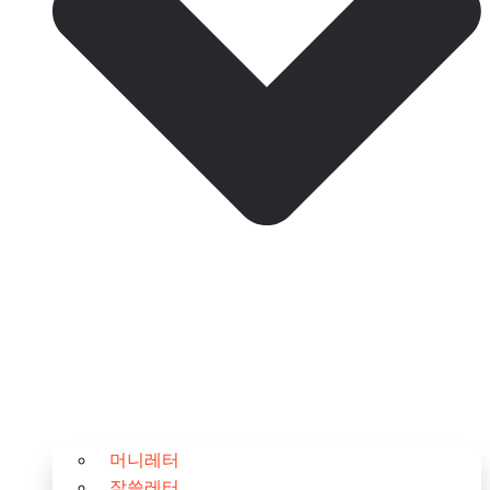
머니레터
잘쓸레터