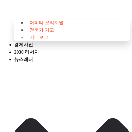
어피티 오리지널
전문가 기고
머니로그
경제사전
2030 리서치
뉴스레터