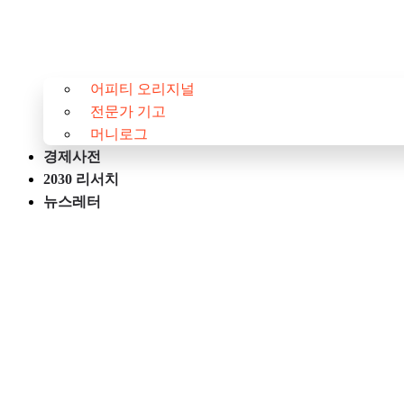
어피티 오리지널
전문가 기고
머니로그
경제사전
2030 리서치
뉴스레터