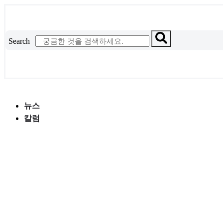
콘
텐
츠
Search
로
건
너
뛰
기
뉴스
칼럼