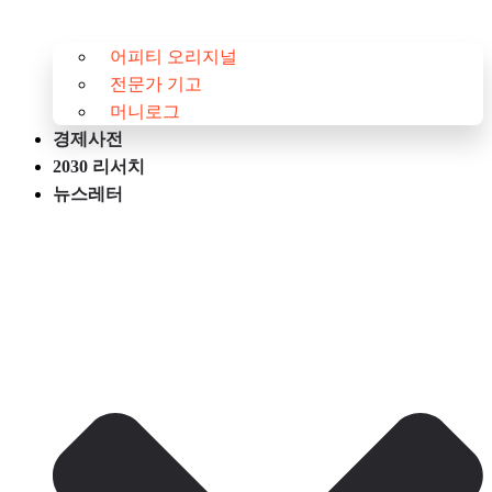
어피티 오리지널
전문가 기고
머니로그
경제사전
2030 리서치
뉴스레터