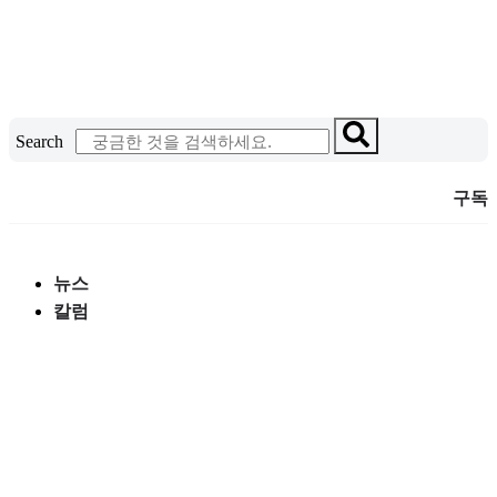
콘
텐
츠
로
건
Search
너
뛰
구독
기
뉴스
칼럼