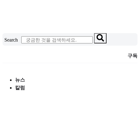
콘
텐
츠
로
건
Search
너
뛰
구독
기
뉴스
칼럼