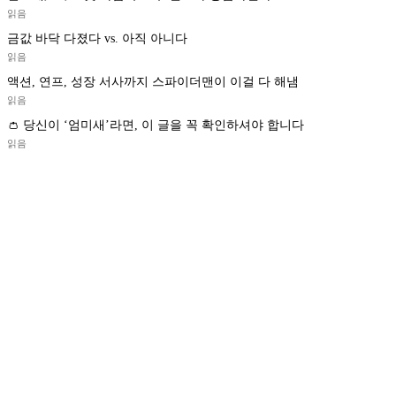
읽음
금값 바닥 다졌다 vs. 아직 아니다
읽음
액션, 연프, 성장 서사까지 스파이더맨이 이걸 다 해냄
읽음
👛 당신이 ‘엄미새’라면, 이 글을 꼭 확인하셔야 합니다
읽음