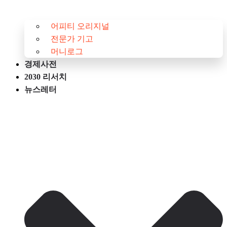
어피티 오리지널
전문가 기고
머니로그
경제사전
2030 리서치
뉴스레터