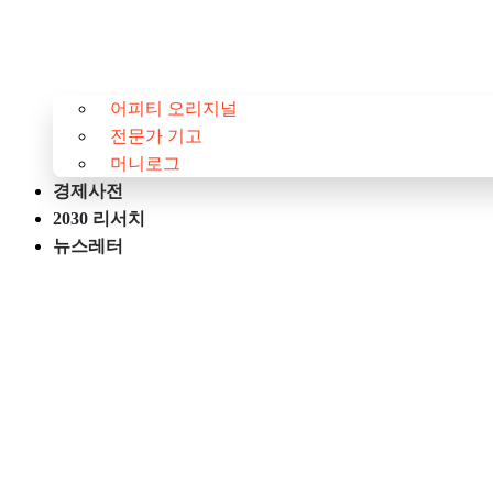
어피티 오리지널
전문가 기고
머니로그
경제사전
2030 리서치
뉴스레터