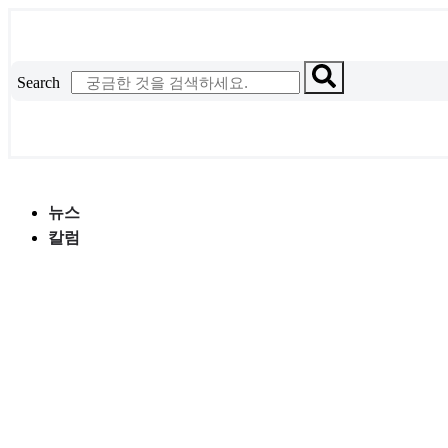
콘
텐
츠
Search
로
건
너
뛰
기
뉴스
칼럼