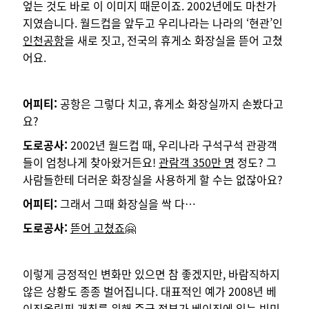
엎는 것도 바로 이 이미지 때문이죠. 2002년에도 마찬가
지였습니다. 월드컵을 앞두고 우리나라는 나라의 ‘현관’인
인천공항
을 새로 짓고, 전국의 휴게소 화장실을 뜯어 고쳤
어요.
어피티:
공항은 그렇다 치고, 휴게소 화장실까지 손봤다고
요?
도로공사:
2002년 월드컵 때, 우리나라 구석구석 관광객
들이 엄청나게 찾아왔거든요!
관람객 350만 명
정도? 그
사람들한테 더러운 화장실을 사용하게 할 수는 없잖아요?
어피티:
그래서 그때 화장실을 싹 다…
도로공사:
뜯어 고쳤죠
🤗
이렇게 긍정적인 변화만 있으면 참 좋겠지만, 바람직하지
않은 상황도 종종 벌어집니다. 대표적인 예가 2008년 베
이징올림픽 개최를 위해 중국 정부가 베이징에 있는
빈민