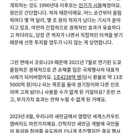
개최하는 것도 1990년대 이후로는
인기가 시들
해졌어요.
원인은 간단합니다. 적자 때문이에요. 어느 순간부터 올림
픽마다 몇 억 달러, 몇 조 원의 적자가 났다는 기사가 쏟아
지고 있죠. 여전히 간접적으로 경제적인 효과가 유효하다
고 하더라도, 당장 큰 적자가 나면서 직접적인 타격을 받기
때문에 선뜻 투자할 엄두가 나지 않는 게 당연합니다.
그런 면에서 코로나19 때문에 2021년 7월로 연기된 도쿄
올림픽은 경제적으로 큰 손해를 입은 국제행사의 대표적
사례가 되어버렸어요.
1조4238억 엔
(당시 환율로 약 13조
5000억 원)이나 되는 목돈을 들여 경기장이며 다른 인프
라며 고쳐 놨더니 사용할 수가 없게 된 거잖아요? 돈만 쓰
고, 부가가치 효과는 전혀 누릴 수 없게 된 거예요.
2023년 8월, 우리나라 새만금에서 열렸던 세계스카우트
잼버리도 마찬가지예요. 간척지인 새만금 개발에 국민들
의 동의와 참여를 유도하려 신나게 추진했지만 결국 행사