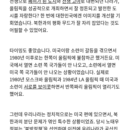
전쟁으로
폐허가 된 도시
와
전쟁 고아
로 대변되던 나라가,
올림픽을 성공적으로 개최하면서 잘 정돈되고 발전한 도
시를 자랑한다? 한 번에 대한민국에겐 이미지를 개선할 기
회였습니다. 북한과의 평화 무드가 잘 자리 잡았다는 것도
어필할 수 있었어요.
타이밍도 좋았습니다. 미국이랑 소련이 갈등을 겪으면서
1980년 이후로는 한쪽이 올림픽에 불참하곤 했거든요. 미
국에서 열면 소련 쪽 국가들이 안 나오고, 소련에서 열면
미국 쪽 국가들이 안 나오는 상황이었습니다. 실제로
1980년 모스크바 올림픽과 1984년 LA 올림픽 때 미국과
소련이
서로를 보이콧
하면서 반쪽짜리 올림픽이 열리기도
했어요.
그런데 우리나라는 정치적으로는 미국 편에 있으면서, 북
한과의 분단 문제가 엮인 특수한 상황이었죠. 당시 노태우
정부는 ‘북방정책’을 선언하며 이전에 우리나라가 공산진