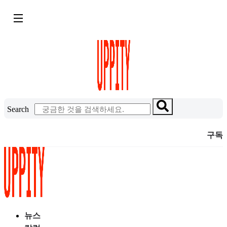
콘
텐
츠
로
건
너
뛰
기
Search
구독
뉴스