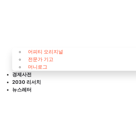
어피티 오리지널
전문가 기고
머니로그
경제사전
2030 리서치
뉴스레터