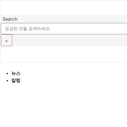
콘
텐
츠
Search
로
건
너
뛰
기
뉴스
칼럼