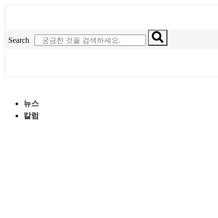
콘
텐
츠
Search
로
건
너
뛰
기
뉴스
칼럼