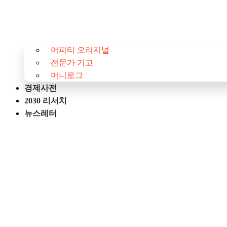
어피티 오리지널
전문가 기고
머니로그
경제사전
2030 리서치
뉴스레터